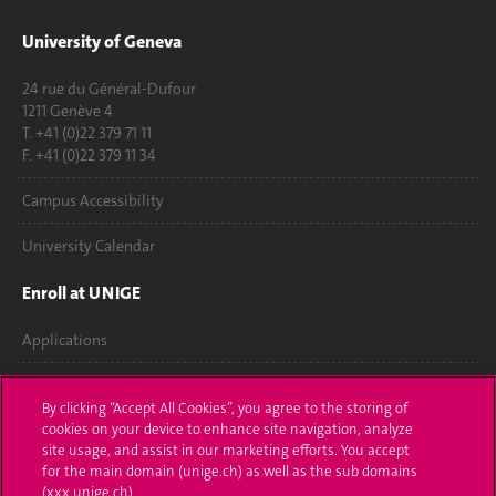
University of Geneva
24 rue du Général-Dufour
1211 Genève 4
T. +41 (0)22 379 71 11
F. +41 (0)22 379 11 34
Campus Accessibility
University Calendar
Enroll at UNIGE
Applications
Administrative procedures
By clicking “Accept All Cookies”, you agree to the storing of
cookies on your device to enhance site navigation, analyze
Ask a question
site usage, and assist in our marketing efforts. You accept
for the main domain (unige.ch) as well as the sub domains
Contact
(xxx.unige.ch).