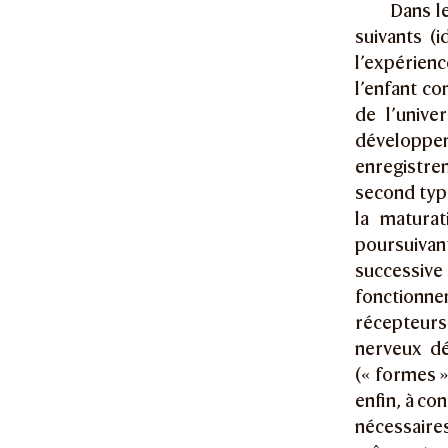
Dans le
suivants (
l’expérienc
l’enfant c
de l’unive
développem
enregistre
second type
la matura
poursuivan
successiv
fonctionn
récepteurs,
nerveux dé
(« formes »
enfin, à co
nécessaire