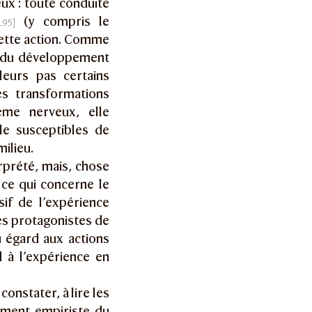
ux : toute conduite
(y compris le
cette action. Comme
f du développement
leurs pas certains
es transformations
ème nerveux, elle
le susceptibles de
ilieu.
erprété, mais, chose
 ce qui concerne le
sif de l’expérience
les protagonistes de
u égard aux actions
 à l’expérience en
constater, à lire les
ement empiriste du