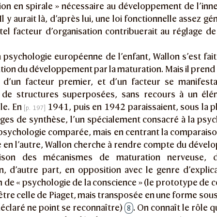
ion en spirale » nécessaire au développement de l’inn
Il y aurait là, d’après lui, une loi fonctionnelle assez gé
tel facteur d’organisation contribuerait au réglage de
a psychologie européenne de l’enfant, Wallon s’est fait
ation du développement par la maturation. Mais il prend c
t d’un facteur premier, et d’un facteur se manifesta
 de structures superposées, sans recours à un élé
le. En
1941, puis en 1942 paraissaient, sous la p
es de synthèse, l’un spécialement consacré à la psych
a psychologie comparée, mais en centrant la comparaiso
 en l’autre, Wallon cherche à rendre compte du dével
aison des mécanismes de maturation nerveuse, d
on, d’autre part, en opposition avec le genre d’explica
 de « psychologie de la conscience » (le prototype de c
être celle de Piaget, mais transposée en une forme sous
déclaré ne point se reconnaître)
. On connaît le rôle q
8