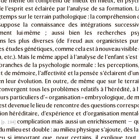
 de même on comprend de mieux en mieux, en psycho
e l’esprit est éclairée par l’analyse de sa formation.
temps sur le terrain pathologique : la compréhension 
uppose la connaissance des intégrations successive
ment lui-même ; aussi bien les recherches psyc
ions les plus diverses (de Freud aux organicistes pur
es études génétiques, comme cela est à nouveau visible
n, etc.). Mais le même appel à l’analyse de l’enfant s’es
 branches de la psychologie normale : les perception
t de mémoire, l’affectivité et la pensée s’éclairent d’un
en leur évolution. En outre, de même que sur le terra
onvergent tous les problèmes relatifs à l’hérédité, à l
eurs particuliers d’« organisation » embryologique, de
 est devenue le lieu de rencontre des questions corres
on héréditaire, d’expérience et d’organisation mentale
e
complication mais aussi un enrichissement — q
du milieu est double : au milieu physique s’ajoute, dès la
ieu si important que, pour certains, il explique tout