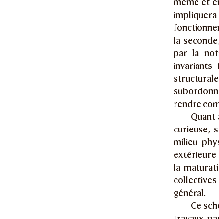
même et en 
impliquer
fonctionnem
la seconde
par la not
invariants
structura
subordonne
rendre comp
Quant a
curieuse, s
milieu phys
extérieure 
la maturat
collective
général.
Ce sché
travaux pa