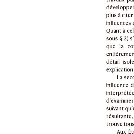
développem
plus à cite
influences 
Quant à cell
sous § 2) s
que la co
entièrement
détail iso
explicatio
La sec
influence 
interprété
d’examiner 
suivant qu
résultante
trouve tous 
Aux Ét