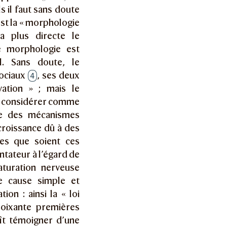
 il faut sans doute
’est la « morphologie
 plus directe le
 morphologie est
. Sans doute, le
sociaux
, ses deux
4
vation » ; mais le
 à considérer comme
me des mécanismes
croissance dû à des
tes que soient ces
ntateur à l’égard de
aturation nerveuse
e cause simple et
on : ainsi la « loi
soixante premières
aît témoigner d’une