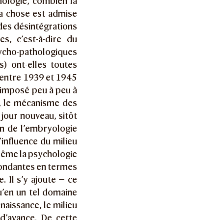
logie, combien la
 La chose est admise
des désintégrations
s, c’est-à-dire du
ho-pathologiques
s) ont-elles toutes
 entre 1939 et 1945
t imposé peu à peu à
s, le mécanisme des
 jour nouveau, sitôt
in de l’embryologie
’influence du milieu
 même la psychologie
pondantes en termes
. Il s’y ajoute — ce
u’en un tel domaine
 naissance, le milieu
 d’avance. De cette