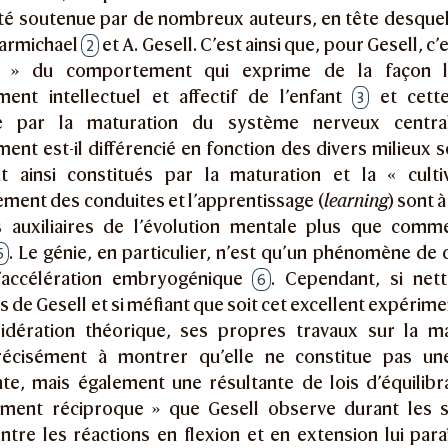
été soutenue par de nombreux auteurs, en tête desquels
Carmichael
et A. Gesell. C’est ainsi que, pour Gesell, c
2
 » du comportement qui exprime de la façon la
ent intellectuel et affectif de l’enfant
et cette
3
e par la maturation du système nerveux central
nt est-il différencié en fonction des divers milieux 
t ainsi constitués par la maturation et la « culti
ment des conduites et l’apprentissage (
learning
) sont
s auxiliaires de l’évolution mentale plus que com
. Le génie, en particulier, n’est qu’un phénomène de 
5
d’accélération embryogénique
. Cependant, si net
6
s de Gesell et si méfiant que soit cet excellent expérime
idération théorique, ses propres travaux sur la m
récisément à montrer qu’elle ne constitue pas un
e, mais également une résultante de lois d’équilibrati
ement réciproque » que Gesell observe durant les 
ntre les réactions en flexion et en extension lui par