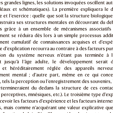
s grandes lignes, les solutions invoquées oscillent au
idéaux et schématiques). La première expliquera le
e et l’exercice : quelle que soit la structure biologiq
onstruira ses structures mentales en découvrant du de
rs grâce à un ensemble de mécanismes associatifs
ent se réduira dès lors à un simple processus additif
ment cumulatif de connaissances acquises et d’expé
 d’explication recourra au contraire à des facteurs p
tion du système nerveux n’étant pas terminée à l
t jusqu’à l’âge adulte, le développement serait d
e et héréditairement réglée des appareils nerv
ement mental ; d’autre part, même en ce qui conce
 tels la perception ou l’enregistrement des souvenirs,
termineraient du dedans la structure de ces contact
 perceptives, mnésiques, etc.). Le troisième type d’exp
ncevoir les facteurs d’expérience et les facteurs inte
s, mais comme n’acquérant une valeur explicative que