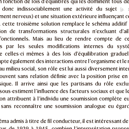
fonction de lois d’équilibres qui les dominent tous de
a donc indissociablement une activité du sujet
ent nerveux) et une situation extérieure influençant 
, cette troisième solution remplace le schéma additi
ion de transformations structurales n’excluant d’ail
 fonctionnels. Mais au lieu de rendre compte de c
les par les seules modifications internes du syst
 celles-ci mêmes à des lois d’équilibration graduel
te également des interactions entre l’organisme et le m
u milieu social, son rôle est lui aussi diversement int
ouvent sans relation définie avec la position prise en
ique. Il arrive ainsi que les partisans du rôle exclu
sous-estiment l’influence des facteurs sociaux et que 
ion attribuent à l’individu une soumission complète e
s sans reconnaître une soumission analogue eu égard
ma admis à titre de fil conducteur, il est intéressant de 
rus de 1939 à 1945, combien l’interprétation propr