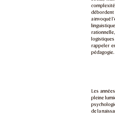
complexité 
débordent a
a invoqué l
linguistiq
rationnel
logistiques
rappeler en
pédagogie.
Les années
pleine lumi
psychologi
de la naissa