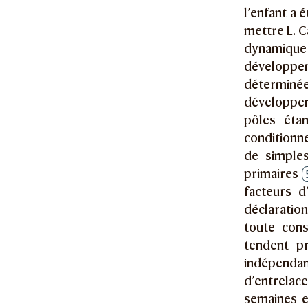
l’enfant a 
mettre L. 
dynamique
développem
déterminé
développeme
pôles étan
conditionne
de simple
primaires
facteurs 
déclaration
toute cons
tendent p
indépendant
d’entrelac
semaines e