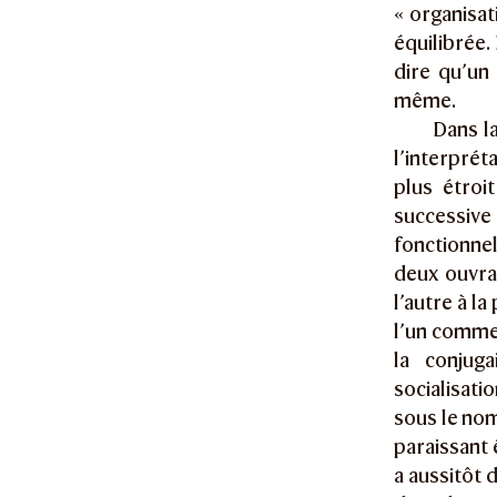
« organisat
équilibrée. 
dire qu’un 
même.
Dans l
l’interprét
plus étroi
successive
fonctionnel
deux ouvrag
l’autre à l
l’un comme
la conjug
socialisati
sous le nom
paraissant 
a aussitôt 