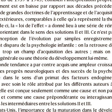
ent est en baisse par rapport aux décades précéde
r de grandes doctrines de l’apprentissage et de l’acquisi
extérieures, comparables à celle qu’a représenté la th
e-ci, la « loi de l’effet » a donné lieu à une série de ré
’orientant dans le sens des solutions II et III. Ce n’est
nception de l’évolution par simples enregistremen
 disparu de la psychologie infantile : on la retrouve 
le trop un champ d’acquisition des autres ; mais on 
n générale ou une théorie du développement lui-même.
onde tendance a par contre acquis une ampleur croissa
des progrès neurologiques et des succès de la psycho
e dans le sens d’un primat des facteurs endogène
avec soin le rôle attribué par les différents auteurs 
’elle est conçue seulement comme une cause et non p
, et comme une cause prépondérante ou interagissant
les intermédiaires entre les solutions II et III.
ats-Unis, l’importance de la maturation dans le dév