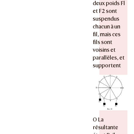
deux poids Fl
et F2 sont
suspendus
chacun à un
fil, mais ces
fils sont
voisins et
parallèles, et
supportent
O La
résultante