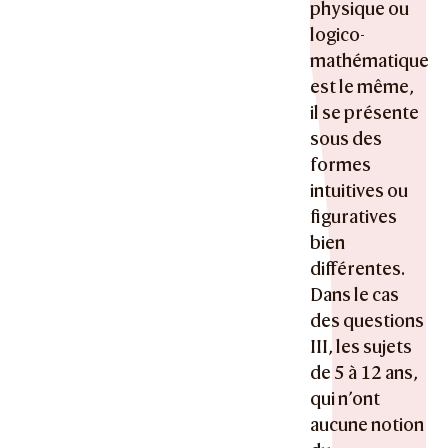
physique ou
logico-
mathématique
est le même,
il se présente
sous des
formes
intuitives ou
figuratives
bien
différentes.
Dans le cas
des questions
III, les sujets
de 5 à 12 ans,
qui n’ont
aucune notion