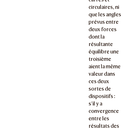
circulaires, ni
que les angles
prévus entre
deux forces
dont la
résultante
équilibre une
troisième
aient la même
valeur dans
ces deux
sortes de
dispositifs :
s’il y a
convergence
entre les
résultats des