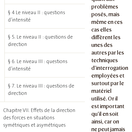
problèmes
§ 4 Le niveau II : questions
posés, mais
d’intensité
même en ces
cas elles
§ 5. Le niveau II : questions de
diffèrent les
direction
unes des
autres par les
techniques
§ 6. Le niveau III : questions
d’interrogation
d’intensité
employées et
surtout par le
§ 7. Le niveau III : questions de
matériel
direction
utilisé. Or il
est important
Chapitre VII. Effets de la direction
qu’il en soit
des forces en situations
ainsi, car on
symétriques et asymétriques
ne peut jamais