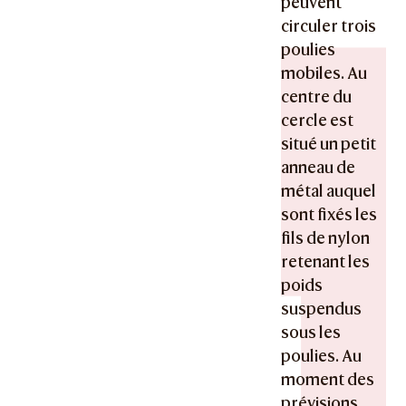
peuvent
circuler trois
poulies
mobiles. Au
centre du
cercle est
situé un petit
anneau de
métal auquel
sont fixés les
fils de nylon
retenant les
poids
suspendus
sous les
poulies. Au
moment des
prévisions,