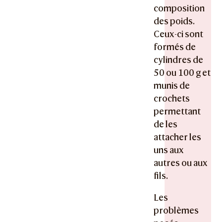
composition
des poids.
Ceux-ci sont
formés de
cylindres de
50 ou 100 g et
munis de
crochets
permettant
de les
attacher les
uns aux
autres ou aux
fils.
Les
problèmes