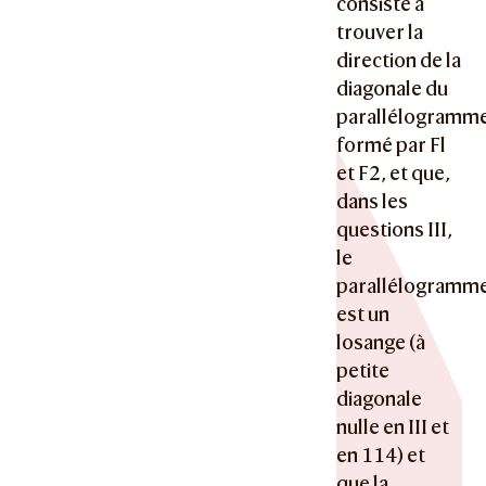
consiste à
trouver la
direction de la
diagonale du
parallélogramm
formé par Fl
et F2, et que,
dans les
questions III,
le
parallélogramm
est un
losange (à
petite
diagonale
nulle en III et
en 114) et
que la