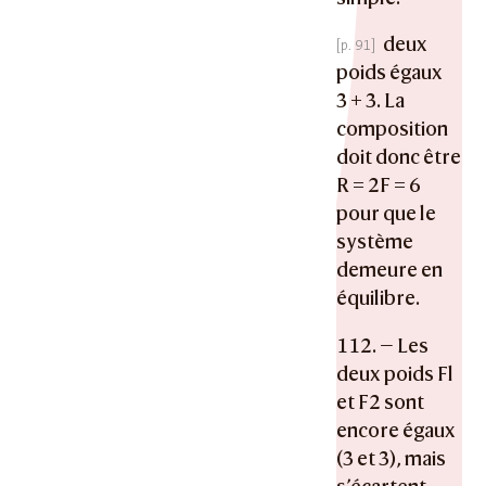
deux
poids égaux
3 + 3. La
composition
doit donc être
R = 2F = 6
pour que le
système
demeure en
équilibre.
112. — Les
deux poids Fl
et F2 sont
encore égaux
(3 et 3), mais