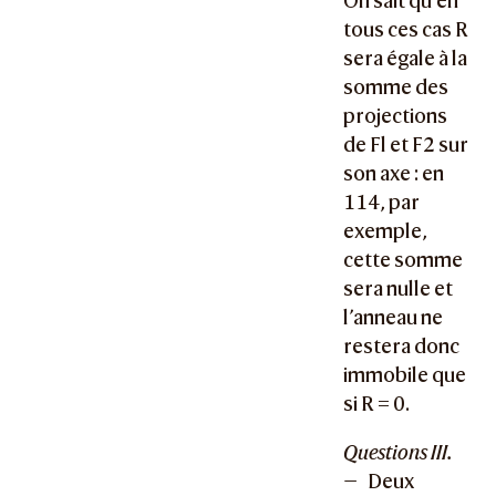
On sait qu’en
tous ces cas R
sera égale à la
somme des
projections
de Fl et F2 sur
son axe : en
114, par
exemple,
cette somme
sera nulle et
l’anneau ne
restera donc
immobile que
si R = 0.
Questions III.
—
Deux