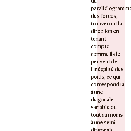
du
parallélogramm
des forces,
trouveront la
direction en
tenant
compte
comme ils le
peuvent de
l’inégalité des
poids, ce qui
correspondra
à une
diagonale
variable ou
tout au moins
à une semi-
diagonale