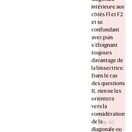
intérieure aux
côtés Fl et F2
et se
confondant
avec puis
s’éloignant
toujours
davantage de
la bissectrice.
Dans le cas
des questions
II, rien ne les
orientera
vers la
considération
de la
diagonale ou