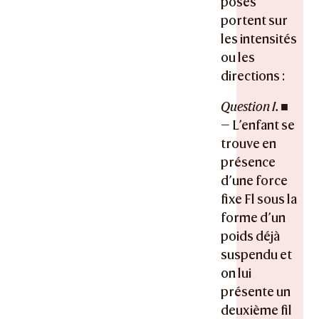
posés
portent sur
les intensités
ou les
directions :
Question I.
■
— L’enfant se
trouve en
présence
d’une force
fixe Fl sous la
forme d’un
poids déjà
suspendu et
on lui
présente un
deuxième fil