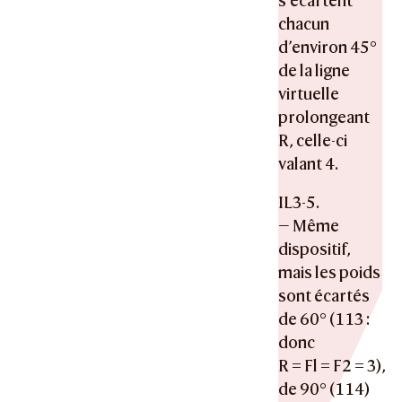
s’écartent
chacun
d’environ 45°
de la ligne
virtuelle
prolongeant
R, celle-ci
valant 4.
IL3-5.
— Même
dispositif,
mais les poids
sont écartés
de 60° (113 :
donc
R = Fl = F2 = 3),
de 90° (114)