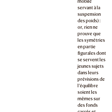
mobile
servant à la
suspension
des poids) :
or, rien ne
prouve que
les symétries
en partie
figurales dont
se servent les
jeunes sujets
dans leurs
prévisions de
l’équilibre
soient les
mêmes sur
des fonds
carrés et