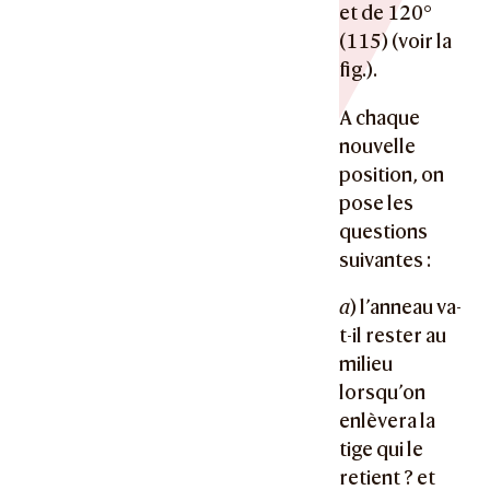
et de 120°
(115) (voir la
fig.).
A chaque
nouvelle
position, on
pose les
questions
suivantes :
a
) l’anneau va-
t-il rester au
milieu
lorsqu’on
enlèvera la
tige qui le
retient ? et