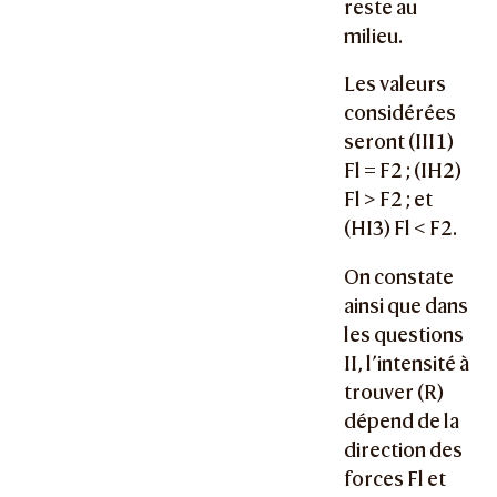
reste au
milieu.
Les valeurs
considérées
seront (III1)
Fl = F2 ; (IH2)
Fl > F2 ; et
(HI3) Fl < F2.
On constate
ainsi que dans
les questions
II, l’intensité à
trouver (R)
dépend de la
direction des
forces Fl et