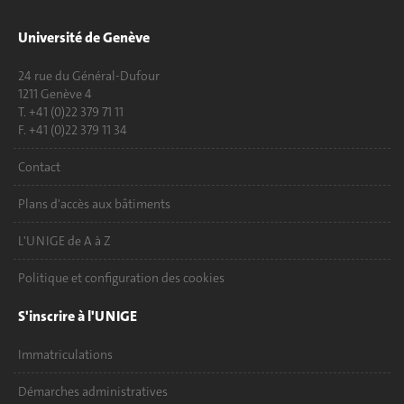
Université de Genève
24 rue du Général-Dufour
1211 Genève 4
T. +41 (0)22 379 71 11
F. +41 (0)22 379 11 34
Contact
Plans d'accès aux bâtiments
L'UNIGE de A à Z
Politique et configuration des cookies
S'inscrire à l'UNIGE
Immatriculations
Démarches administratives