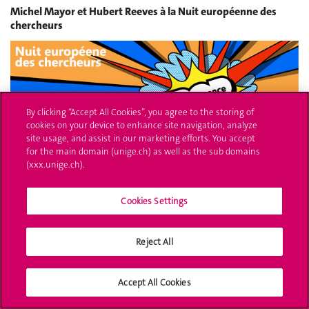
Michel Mayor et Hubert Reeves à la Nuit européenne des
chercheurs
By clicking “Accept All Cookies”, you agree to the storing of
cookies on your device to enhance site navigation, analyze
site usage, and assist in our marketing efforts. You accept
for the main domain (unige.ch) as well as the sub domains
(xxx.unige.ch).
Publié le
22 septembre 2014
Cookies Settings
Une spin-off de l’UNIGE fournit la technologie pour le
nouveau Poinçon de Genève
Reject All
Accept All Cookies