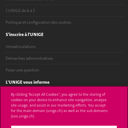
L'UNIGE de A à Z
Politique et configuration des cookies
S'inscrire à l'UNIGE
Immatriculations
Démarches administratives
Poser une question
L'UNIGE vous informe
UNIGE Mobile
By clicking “Accept All Cookies”, you agree to the storing of
cookies on your device to enhance site navigation, analyze
site usage, and assist in our marketing efforts. You accept
Médias
for the main domain (unige.ch) as well as the sub domains
(xxx.unige.ch).
Offres d'emploi