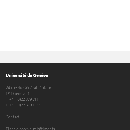
Université de Genève
24 rue du Général-Dufour
1211 Genève 4
T. +41 (0)22 379 71 11
F. +41 (0)22 379 11 34
Contact
Plans d'accès aux bâtiments