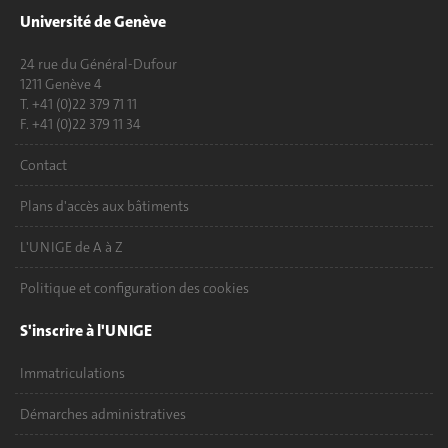
Université de Genève
24 rue du Général-Dufour
1211 Genève 4
T. +41 (0)22 379 71 11
F. +41 (0)22 379 11 34
Contact
Plans d'accès aux bâtiments
L'UNIGE de A à Z
Politique et configuration des cookies
S'inscrire à l'UNIGE
Immatriculations
Démarches administratives