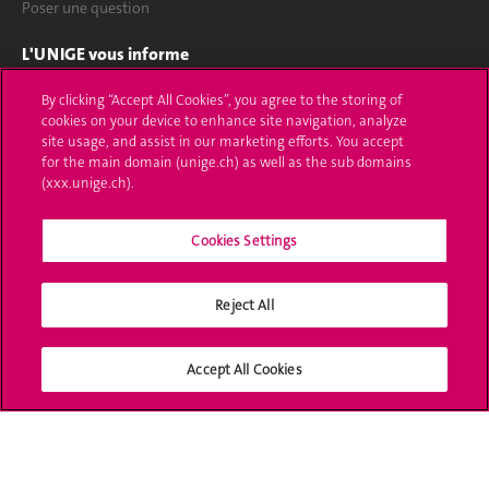
Poser une question
L'UNIGE vous informe
UNIGE Mobile
By clicking “Accept All Cookies”, you agree to the storing of
cookies on your device to enhance site navigation, analyze
site usage, and assist in our marketing efforts. You accept
Médias
for the main domain (unige.ch) as well as the sub domains
(xxx.unige.ch).
Offres d'emploi
Bibliothèque
Cookies Settings
Calendrier académique
Reject All
Médias sociaux UNIGE
Accept All Cookies
Accréditation