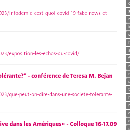
023/infodemie-cest-quoi-covid-19-fake-news-et-
r
s
h
a
023/exposition-les-echos-du-covid/
r
olérante?" - conférence de Teresa M. Bejan
d
t
023/que-peut-on-dire-dans-une-societe-tolerante-
ive dans les Amériques» - Colloque 16-17.09