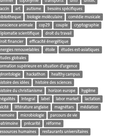
summer
toponymie
transports
uni3
unitec
vaccin
art
autisme
besoins spécifiques
bibliotheque
biologie moléculaire
comédie musicale
conscience animale
cop29
couple
cryptographie
iplomatie scientifique
droit du travail
roit financier
efficacité énergétique
énergies renouvelables
étoile
études est-asiatiques
études globales
formation supérieure en situation d’urgence
gérontologie
hackathon
healthy campus
istoire des idées
histoire des sciences
istoire du christianisme
horizon europe
hygiène
négalités
Integral
label
labor market
lactation
aïcité
littérature anglaise
magnétars
médiation
memoire
microbiologie
parcours de vie
patrimoine
précarité
réforme
ressources humaines
restaurants universitaires