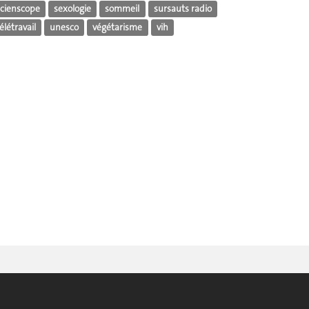
scienscope
sexologie
sommeil
sursauts radio
élétravail
unesco
végétarisme
vih