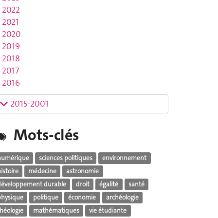
2022
2021
2020
2019
2018
2017
2016
2015-2001
Mots-clés
numérique
sciences politiques
environnement
istoire
médecine
astronomie
développement durable
droit
égalité
santé
physique
politique
économie
archéologie
théologie
mathématiques
vie étudiante