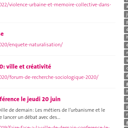
022/violence-urbaine-et-memoire-collective-dans-
j
p
d
se
020/enquete-naturalisation/
d
s
 ville et créativité
2020/forum-de-recherche-sociologique-2020/
h
férence le jeudi 20 juin
ville de demain : Les métiers de l’urbanisme et le
de lancer un débat avec des…
19/faire-face-a-la-ville-de-demain-conference-le-