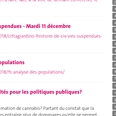
j
s
suspendues - Mardi 11 décembre
18/cittagiardino-lhistoire-de-six-vies-suspendues-
s
a
opulations
018/fc-analyse-des-populations/
f
ités pour les politiques publiques?
s
mation de cannabis? Partant du constat que la
rs entraîne plus de dommages qu’elle ne permet…