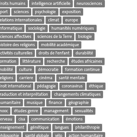
droits humains
intelligence artificielle
neurosciences
sport
sciences
psychologie
exposition
elations internationales
climat
europe
informatique
sociologie
humanités numériques
ciences affectives
sciences de la Terre
biologie
istoire des religions
mobilité académique
ctivités culturelles
droits de l'enfant
durabilité
formation
littérature
recherche
études africaines
mobilité
culture
démocratie
formation continue
eligions
carriere
cinéma
santé mentale
roit international
pédagogie
coronavirus
éthique
raduction et interprétation
changements climatiques
humanitaire
musique
finance
géographie
mooc
études genre
management
sexualités
cerveau
cisa
communication
émotions
enseignement
génétique
langues
philanthropie
philosophie
santé globale
vélo
action humanitaire