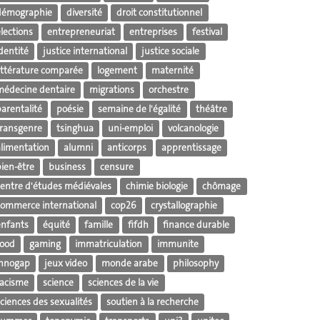
démographie
diversité
droit constitutionnel
lections
entrepreneuriat
entreprises
festival
dentité
justice international
justice sociale
littérature comparée
logement
maternité
médecine dentaire
migrations
orchestre
parentalité
poésie
semaine de l'égalité
théâtre
transgenre
tsinghua
uni-emploi
volcanologie
alimentation
alumni
anticorps
apprentissage
bien-être
business
censure
centre d'études médiévales
chimie biologie
chômage
commerce international
cop26
crystallographie
enfants
équité
famille
fifdh
finance durable
food
gaming
immatriculation
immunite
innogap
jeux video
monde arabe
philosophy
racisme
science
sciences de la vie
ciences des sexualités
soutien à la recherche