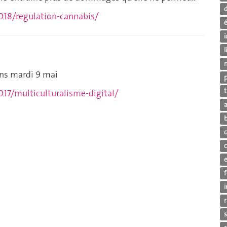
018/regulation-cannabis/
é
i
ons mardi 9 mai
017/multiculturalisme-digital/
s