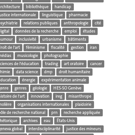
architecture
bibliothèque
handicap
ustice internationale
linguistique
pharmacie
sychiatrie
relations publiques
anthropologie
cité
igital
données de la recherche
emploi
études
humour
inclusivité
urbanisme
bâtiments
roit de l'art
féminisme
fiscalité
gestion
iran
médias
musicologie
photographie
ciences de l'éducation
trading
art oratoire
cancer
chimie
data science
dmp
droit humanitaire
éducation
énergie
expérimentation animale
genre
genres
géologie
HES-SO Genève
istoire de l'art
innovation
ireg
misanthrope
molière
organisations internationales
plaidoirie
pôle de recherche national
prn
recherche appliquée
rhétorique
archives
eau
États-Unis
geneva global
interdisciiplinarité
justice des mineurs