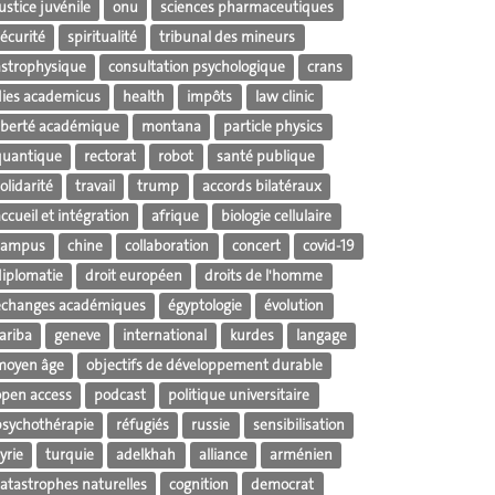
ustice juvénile
onu
sciences pharmaceutiques
écurité
spiritualité
tribunal des mineurs
astrophysique
consultation psychologique
crans
dies academicus
health
impôts
law clinic
liberté académique
montana
particle physics
quantique
rectorat
robot
santé publique
olidarité
travail
trump
accords bilatéraux
ccueil et intégration
afrique
biologie cellulaire
campus
chine
collaboration
concert
covid-19
diplomatie
droit européen
droits de l'homme
échanges académiques
égyptologie
évolution
ariba
geneve
international
kurdes
langage
moyen âge
objectifs de développement durable
open access
podcast
politique universitaire
psychothérapie
réfugiés
russie
sensibilisation
yrie
turquie
adelkhah
alliance
arménien
catastrophes naturelles
cognition
democrat