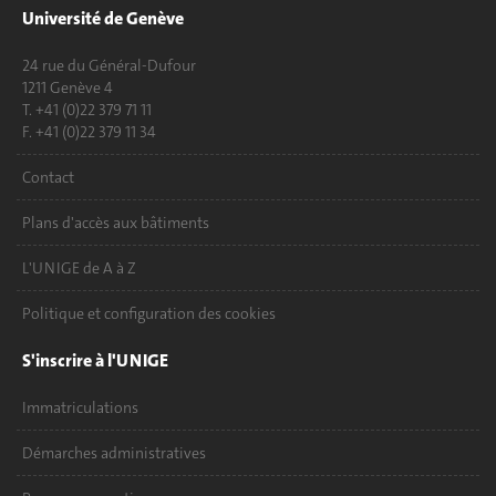
Université de Genève
24 rue du Général-Dufour
1211 Genève 4
T. +41 (0)22 379 71 11
F. +41 (0)22 379 11 34
Contact
Plans d'accès aux bâtiments
L'UNIGE de A à Z
Politique et configuration des cookies
S'inscrire à l'UNIGE
Immatriculations
Démarches administratives