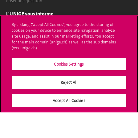
Poser une question
L'UNIGE vous informe
By clicking “Accept All Cookies”, you agree to the storing of
UNIGE Mobile
cookies on your device to enhance site navigation, analyze
site usage, and assist in our marketing efforts. You accept
Médias
for the main domain (unige.ch) as well as the sub domains
(xxx.unige.ch).
Offres d'emploi
Cookies Settings
Bibliothèque
Calendrier académique
Reject All
Médias sociaux UNIGE
Accept All Cookies
Accréditation