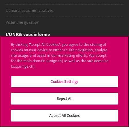
Démarches administratives
Poser une question
L'UNIGE vous informe
By clicking “Accept All Cookies”, you agree to the storing of
UNIGE Mobile
cookies on your device to enhance site navigation, analyze
site usage, and assist in our marketing efforts. You accept
Médias
for the main domain (unige.ch) as well as the sub domains
(xxx.unige.ch).
Offres d'emploi
Cookies Settings
Bibliothèque
Calendrier académique
Reject All
Médias sociaux UNIGE
Accept All Cookies