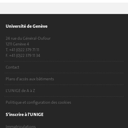
Université de Genève
24 rue du Général-Dufour
1211 Genève 4
T. +41 (0)22 379 71 11
F. +41 (0)22 379 11 34
Contact
Plans d'accès aux bâtiments
L'UNIGE de A à Z
Politique et configuration des cookies
S'inscrire à l'UNIGE
Immatriculations