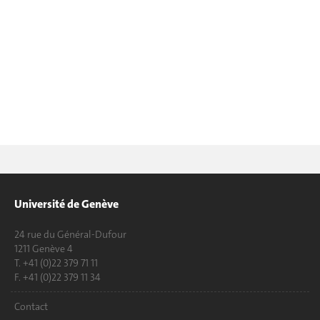
Université de Genève
24 rue du Général-Dufour
1211 Genève 4
T. +41 (0)22 379 71 11
F. +41 (0)22 379 11 34
Contact