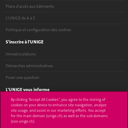
Plans d'accès aux bâtiments
L'UNIGE de A à Z
Politique et configuration des cookies
S'inscrire à l'UNIGE
Immatriculations
Démarches administratives
Poser une question
L'UNIGE vous informe
By clicking “Accept All Cookies”, you agree to the storing of
UNIGE Mobile
cookies on your device to enhance site navigation, analyze
site usage, and assist in our marketing efforts. You accept
Médias
for the main domain (unige.ch) as well as the sub domains
(xxx.unige.ch).
Offres d'emploi