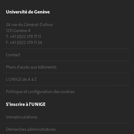
Université de Genève
24 rue du Général-Dufour
1211 Genève 4
T. +41 (0)22 379 71 11
F. +41 (0)22 379 11 34
Contact
Plans d'accès aux bâtiments
L'UNIGE de A à Z
Politique et configuration des cookies
S'inscrire à l'UNIGE
Immatriculations
Démarches administratives