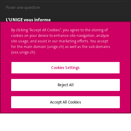
Poser une question
L'UNIGE vous informe
By clicking “Accept All Cookies”, you agree to the storing of
UNIGE Mobile
cookies on your device to enhance site navigation, analyze
site usage, and assist in our marketing efforts. You accept
Médias
for the main domain (unige.ch) as well as the sub domains
(xxx.unige.ch).
Offres d'emploi
Cookies Settings
Bibliothèque
Calendrier académique
Reject All
Médias sociaux UNIGE
Accept All Cookies
Accréditation