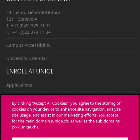
24 rue du Général-Dufour
1211 Genève 4
T. +41 (0)22 379 71 11
F. +41 (0)22 379 11 34
Campus Accessibility
University Calendar
ENROLL AT UNIGE
Applications
Administrative procedures
By clicking “Accept All Cookies”, you agree to the storing of
cookies on your device to enhance site navigation, analyze
Ask a question
site usage, and assist in our marketing efforts. You accept
for the main domain (unige.ch) as well as the sub domains
CONTACT
(xxx.unige.ch).
Media