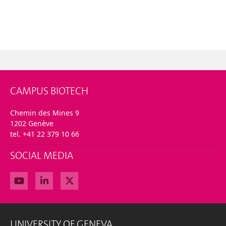
CAMPUS BIOTECH
Chemin des Mines 9
1202 Genève
tel. +41 22 379 10 66
SOCIAL MEDIA
UNIVERSITY OF GENEVA