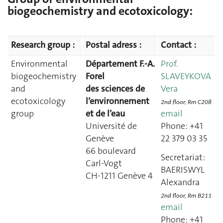
biogeochemistry and ecotoxicology:
Research group :
Postal adress :
Contact :
Environmental
Département F.-A.
Prof.
biogeochemistry
Forel
SLAVEYKOVA
and
des sciences de
Vera
ecotoxicology
l’environnement
2nd floor, Rm C208
group
et de l’eau
email
Université de
Phone: +41
Genève
22 379 03 35
66 boulevard
Secretariat:
Carl-Vogt
BAERISWYL
CH-1211 Genève 4
Alexandra
2nd floor, Rm B211
email
Phone: +41