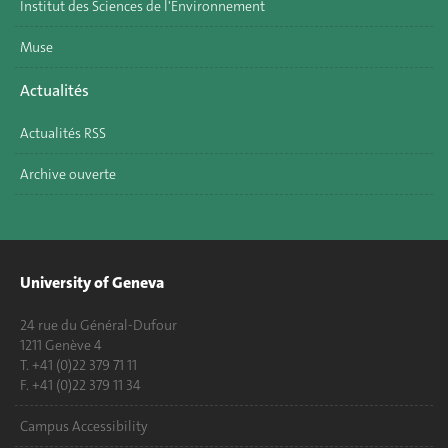
Institut des Sciences de l'Environnement
Muse
Actualités
Actualités RSS
Archive ouverte
University of Geneva
24 rue du Général-Dufour
1211 Genève 4
T. +41 (0)22 379 71 11
F. +41 (0)22 379 11 34
Campus Accessibility