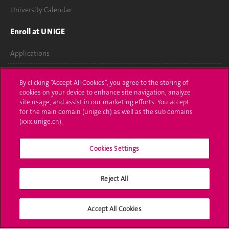
University Calendar
Enroll at UNIGE
Applications
Administrative procedures
By clicking “Accept All Cookies”, you agree to the storing of
cookies on your device to enhance site navigation, analyze
Ask a question
site usage, and assist in our marketing efforts. You accept
for the main domain (unige.ch) as well as the sub domains
Contact
(xxx.unige.ch).
Media
Cookies Settings
Library
Reject All
University Structures
Social Media
Accept All Cookies