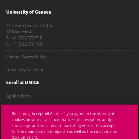
University of Geneva
24 rue du Général-Dufour
1211 Genève 4
T. +41 (0)22 379 71 11
F. +41 (0)22 379 11 34
Campus Accessibility
University Calendar
Enroll at UNIGE
Applications
Administrative procedures
By clicking “Accept All Cookies”, you agree to the storing of
cookies on your device to enhance site navigation, analyze
Ask a question
site usage, and assist in our marketing efforts. You accept
for the main domain (unige.ch) as well as the sub domains
Contact
(xxx.unige.ch).