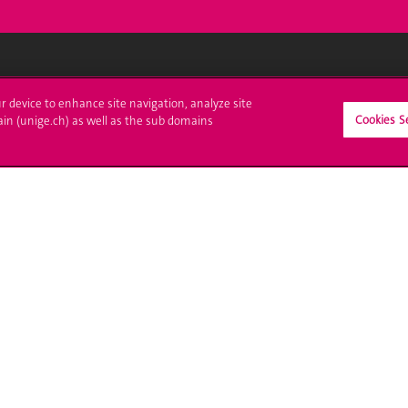
crire à l'UNIGE
L'UNIGE vous informe
ur device to enhance site navigation, analyze site
Cookies S
ain (unige.ch) as well as the sub domains
culations
UNIGE Mobile
es administratives
Médias
ne question
Offres d'emploi
Bibliothèque
Calendrier académique