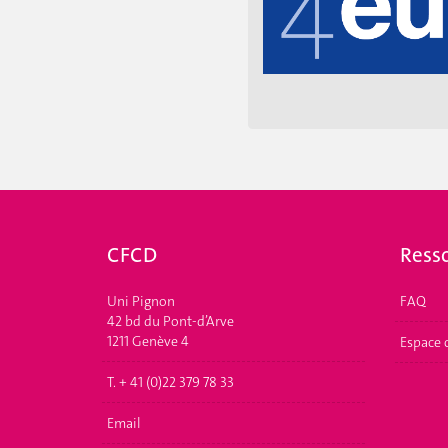
coordination entre toutes
CFCD
Ress
Uni Pignon
FAQ
42 bd du Pont-d’Arve
1211 Genève 4
Espace 
T. + 41 (0)22 379 78 33
Email