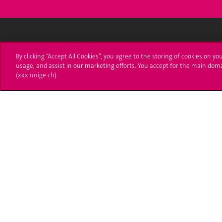
Université de Genève
S'ins
By clicking “Accept All Cookies”, you agree to the storing of cookies on yo
usage, and assist in our marketing efforts. You accept for the main dom
24 rue du Général-Dufour
Immatri
(xxx.unige.ch).
1211 Genève 4
T. +41 (0)22 379 71 11
Démarch
F. +41 (0)22 379 11 34
Poser u
Contact
Plans d'accès aux bâtiments
L'UNIGE de A à Z
Politique et configuration des cookies