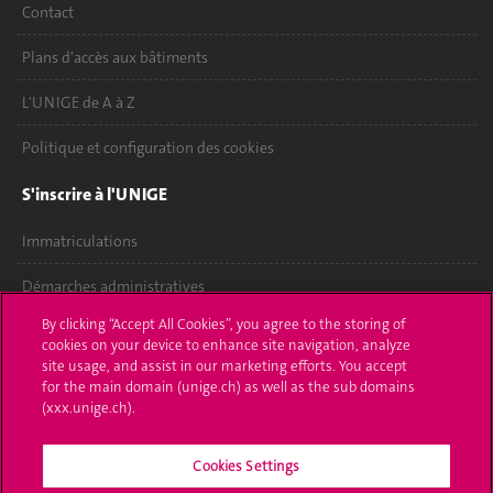
Contact
Plans d'accès aux bâtiments
L'UNIGE de A à Z
Politique et configuration des cookies
S'inscrire à l'UNIGE
Immatriculations
Démarches administratives
By clicking “Accept All Cookies”, you agree to the storing of
Poser une question
cookies on your device to enhance site navigation, analyze
site usage, and assist in our marketing efforts. You accept
L'UNIGE vous informe
for the main domain (unige.ch) as well as the sub domains
(xxx.unige.ch).
UNIGE Mobile
Cookies Settings
Médias