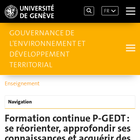
FR
GOUVERNANCE DE
L'ENVIRONNEMENT ET
DÉVELOPPEMENT
TERRITORIAL
Enseignement
Navigation
Formation continue P-GEDT :
se réorienter, approfondir ses
connaissances et acquérir des