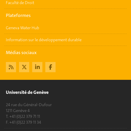
Faculté de Droit
Plateformes
Geneva Water Hub
Information sur le développement durable
Médias sociaux
Université de Genève
24 rue du Général-Dufour
1211 Genève 4
T. +41 (0)22 379 71 11
F. +41 (0)22 379 11 34