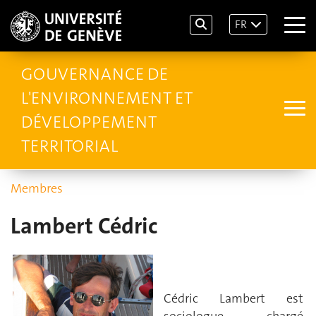
FR
GOUVERNANCE DE
L'ENVIRONNEMENT ET
DÉVELOPPEMENT
TERRITORIAL
Membres
Lambert Cédric
Cédric Lambert est