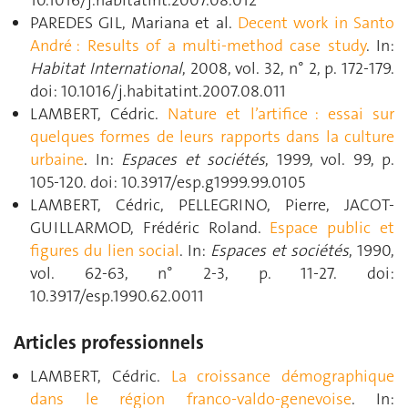
PAREDES GIL, Mariana et al.
Decent work in Santo
André : Results of a multi-method case study
. In:
Habitat International
, 2008, vol. 32, n° 2, p. 172‑179.
doi: 10.1016/j.habitatint.2007.08.011
LAMBERT, Cédric.
Nature et l’artifice : essai sur
quelques formes de leurs rapports dans la culture
urbaine
. In:
Espaces et sociétés
, 1999, vol. 99, p.
105‑120. doi: 10.3917/esp.g1999.99.0105
LAMBERT, Cédric, PELLEGRINO, Pierre, JACOT-
GUILLARMOD, Frédéric Roland.
Espace public et
figures du lien social
. In:
Espaces et sociétés
, 1990,
vol. 62-63, n° 2-3, p. 11‑27. doi:
10.3917/esp.1990.62.0011
Articles professionnels
LAMBERT, Cédric.
La croissance démographique
dans le région franco-valdo-genevoise
. In: