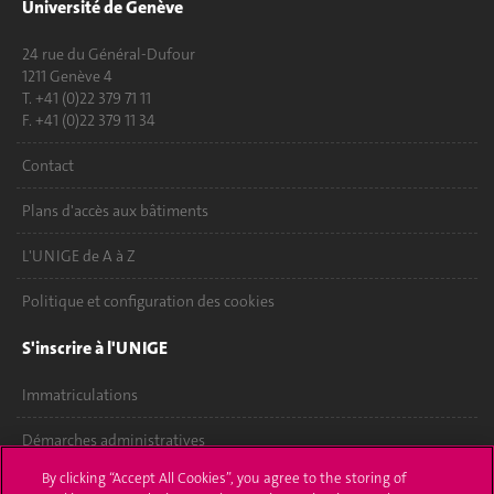
Université de Genève
24 rue du Général-Dufour
1211 Genève 4
T. +41 (0)22 379 71 11
F. +41 (0)22 379 11 34
Contact
Plans d'accès aux bâtiments
L'UNIGE de A à Z
Politique et configuration des cookies
S'inscrire à l'UNIGE
Immatriculations
Démarches administratives
By clicking “Accept All Cookies”, you agree to the storing of
Poser une question