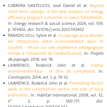
CABRERA SANTELICES, José Daniel et al.
Beyond
short-term savings: A ten-year analysis of energy
efficiency program outcomes in swiss households
.
In:
Energy research & social science
, 2024, vol. 109,
p. 103402. doi: 10.1016/j.erss.2023.103402
PARADIS-LELLI, Sylvie et al.
Le paysage pour aborder
les interactions entre environnement alpin et
sociétés : retour sur une expérience pédagogique
menée à l’université de Genève(Suisse)
. In:
Projets
de paysage
, 2018, vol. 18.
LAWRENCE, Roderick John et al.
Enjeux
environnementaux : le déni de complexité
. In:
Cosmopolis
, 2014, vol. 1, p. 19‑32.
LAWRENCE, Roderick John et al.
Promoting decent
work in the construction sector: the role of local
authorities
. In:
Habitat International
, 2008, vol. 32,
n° 2, p. 160‑171. doi:
10.1016/j.habitatint.2007.08.012