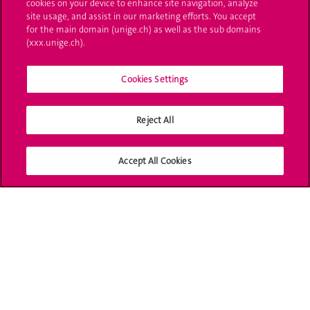
cookies on your device to enhance site navigation, analyze
site usage, and assist in our marketing efforts. You accept
L'UNIGE vous informe
for the main domain (unige.ch) as well as the sub domains
(xxx.unige.ch).
UNIGE Mobile
Cookies Settings
Médias
Offres d'emploi
Reject All
Bibliothèque
Accept All Cookies
Calendrier académique
Médias sociaux UNIGE
Accréditation