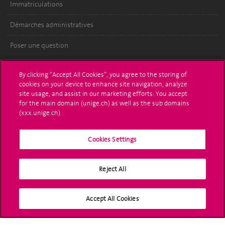
Immatriculations
Démarches administratives
Poser une question
L'UNIGE vous informe
By clicking “Accept All Cookies”, you agree to the storing of
cookies on your device to enhance site navigation, analyze
UNIGE Mobile
site usage, and assist in our marketing efforts. You accept
for the main domain (unige.ch) as well as the sub domains
Médias
(xxx.unige.ch).
Offres d'emploi
Cookies Settings
Bibliothèque
Reject All
Calendrier académique
Médias sociaux UNIGE
Accept All Cookies