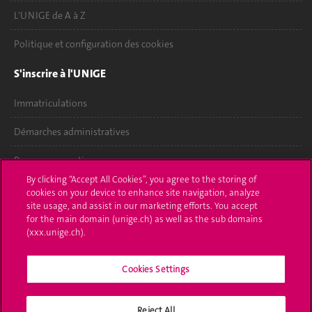
L'UNIGE de A à Z
Politique et configuration des cookies
S'inscrire à l'UNIGE
Immatriculations
Démarches administratives
Poser une question
By clicking “Accept All Cookies”, you agree to the storing of
L'UNIGE vous informe
cookies on your device to enhance site navigation, analyze
site usage, and assist in our marketing efforts. You accept
UNIGE Mobile
for the main domain (unige.ch) as well as the sub domains
(xxx.unige.ch).
Médias
Cookies Settings
Offres d'emploi
Bibliothèque
Reject All