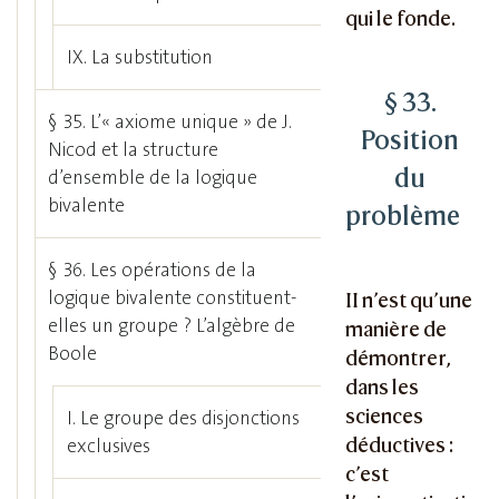
qui le fonde.
IX. La substitution
§ 33.
§ 35. L’« axiome unique » de J.
Position
Nicod et la structure
du
d’ensemble de la logique
bivalente
problème
§ 36. Les opérations de la
logique bivalente constituent-
II n’est qu’une
elles un groupe ? L’algèbre de
manière de
Boole
démontrer,
dans les
sciences
I. Le groupe des disjonctions
déductives :
exclusives
c’est