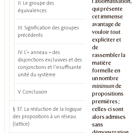
l’axiomatisation,
II. Le groupe des
qui présente
équivalences
cet immense
avantage de
III. Signification des groupes
vouloir tout
précédents
expliciter et
de
IV. L’« anneau » des
rassembler la
disjonctions exclusives et des
matière
conjonctions et l’insuffisante
formelle en
unité du système
un nombre
minimum
de
V. Conclusion
propositions
premières ;
§ 37. La réduction de la logique
celles-ci sont
des propositions à un réseau
alors admises
(lattice)
sans
démonstration