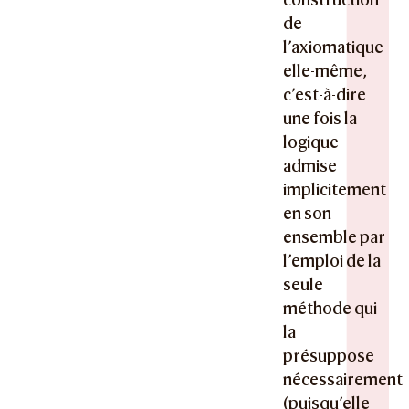
de
l’axiomatique
elle-même,
c’est-à-dire
une fois la
logique
admise
implicitement
en son
ensemble par
l’emploi de la
seule
méthode qui
la
présuppose
nécessairement
(puisqu’elle