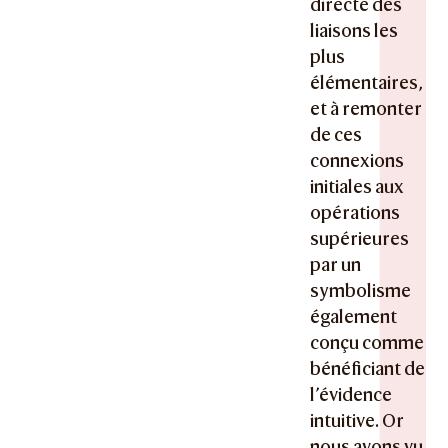
directe des
liaisons les
plus
élémentaires,
et à remonter
de ces
connexions
initiales aux
opérations
supérieures
par un
symbolisme
également
conçu comme
bénéficiant de
l’évidence
intuitive. Or
nous avons vu