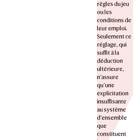
règles du jeu
ou les
conditions de
leur emploi.
Seulement ce
réglage, qui
suffit à la
déduction
ultérieure,
n’assure
qu’une
explicitation
insuffisante
au système
d’ensemble
que
constituent