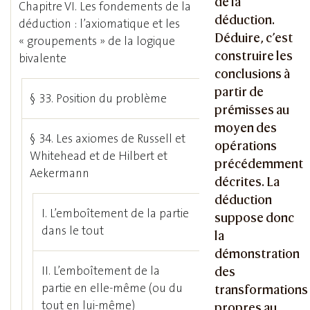
de la
Chapitre VI. Les fondements de la
déduction.
déduction : l’axiomatique et les
Déduire, c’est
« groupements » de la logique
construire les
bivalente
conclusions à
partir de
§ 33. Position du problème
prémisses au
moyen des
§ 34. Les axiomes de Russell et
opérations
Whitehead et de Hilbert et
précédemment
Aekermann
décrites. La
déduction
I. L’emboîtement de la partie
suppose donc
dans le tout
la
démonstration
II. L’emboîtement de la
des
partie en elle-même (ou du
transformations
tout en lui-même)
propres au