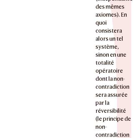
des mêmes
axiomes). En
quoi
consistera
alors un tel
système,
sinon en une
totalité
opératoire
dont la non-
contradiction
sera assurée
par la
réversibilité
(le principe de
non-
contradiction