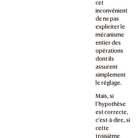
cet
inconvénient
de ne pas
expliciter le
mécanisme
entier des
opérations
dont ils
assurent
simplement
le réglage.
Mais, si
l’hypothèse
est correcte,
c’est-à-dire, si
cette
troisième