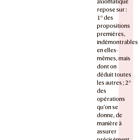
axiomatique
repose sur :
1° des
propositions
premières,
indémontrables
en elles-
mêmes, mais
dont on
déduit toutes
les autres ; 2°
des
opérations
qu’on se
donne, de
manière à
assurer
précisément