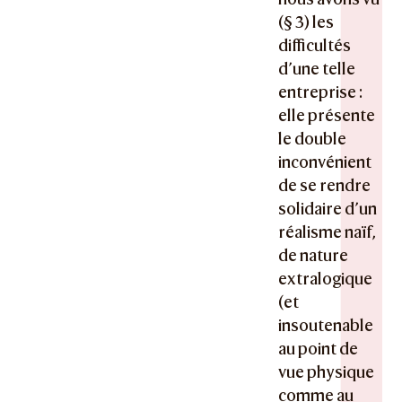
(§ 3) les
difficultés
d’une telle
entreprise :
elle présente
le double
inconvénient
de se rendre
solidaire d’un
réalisme naïf,
de nature
extralogique
(et
insoutenable
au point de
vue physique
comme au