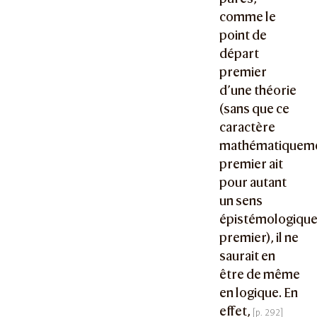
comme le
point de
départ
premier
d’une théorie
(sans que ce
caractère
mathématiquem
premier ait
pour autant
un sens
épistémologiqu
premier), il ne
saurait en
être de même
en logique. En
effet,