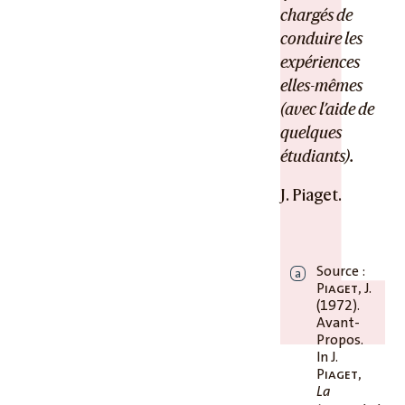
chargés de
conduire les
expériences
elles-mêmes
(avec l’aide de
quelques
étudiants).
J. Piaget.
Source :
a
Piaget
, J.
(1972).
Avant-
Propos.
In J.
Piaget
,
La