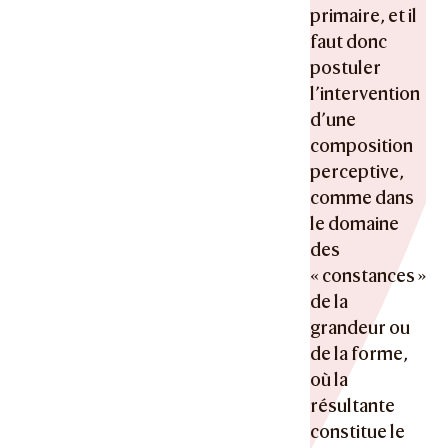
primaire, et il
faut donc
postuler
l’intervention
d’une
composition
perceptive,
comme dans
le domaine
des
« constances »
de la
grandeur ou
de la forme,
où la
résultante
constitue le