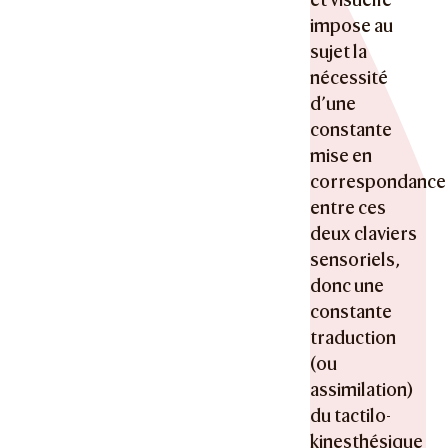
impose au
sujet la
nécessité
d’une
constante
mise en
correspondance
entre ces
deux claviers
sensoriels,
donc une
constante
traduction
(ou
assimilation)
du tactilo-
kinesthésique