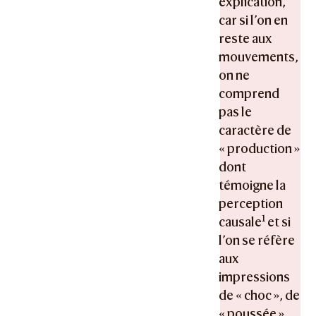
explication,
car si l’on en
reste aux
mouvements,
on ne
comprend
pas le
caractère de
« production »
dont
témoigne la
perception
1
causale
et si
l’on se réfère
aux
impressions
de « choc », de
« poussée »,