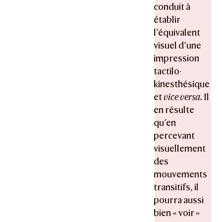
conduit à
établir
l’équivalent
visuel d’une
impression
tactilo-
kinesthésique
et
vice versa.
Il
en résulte
qu’en
percevant
visuellement
des
mouvements
transitifs, il
pourra aussi
bien « voir »