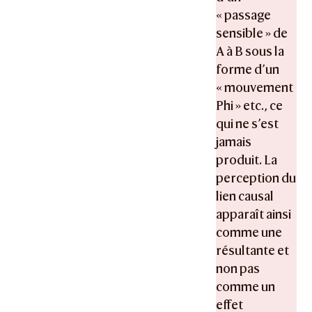
« passage
sensible » de
A à B sous la
forme d’un
« mouvement
Phi » etc., ce
qui ne s’est
jamais
produit. La
perception du
lien causal
apparaît ainsi
comme une
résultante et
non pas
comme un
effet