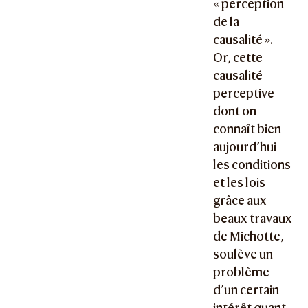
« perception
de la
causalité ».
Or, cette
causalité
perceptive
dont on
connaît bien
aujourd’hui
les conditions
et les lois
grâce aux
beaux travaux
de Michotte,
soulève un
problème
d’un certain
intérêt quant