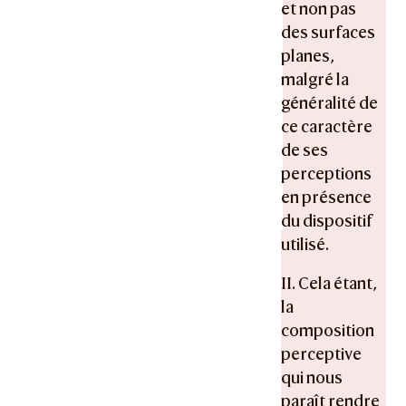
et non pas
des surfaces
planes,
malgré la
généralité de
ce caractère
de ses
perceptions
en présence
du dispositif
utilisé.
II. Cela étant,
la
composition
perceptive
qui nous
paraît rendre