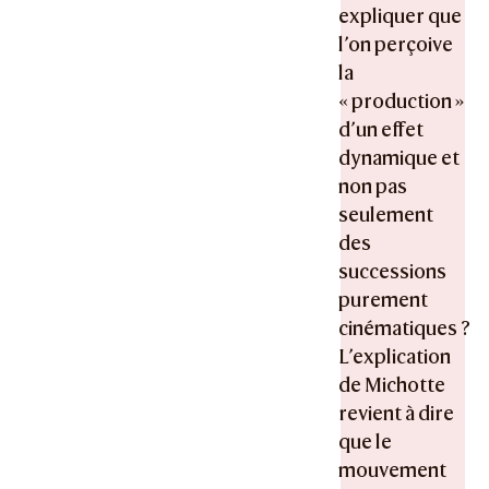
expliquer que
l’on perçoive
la
« production »
d’un effet
dynamique et
non pas
seulement
des
successions
purement
cinématiques ?
L’explication
de Michotte
revient à dire
que le
mouvement