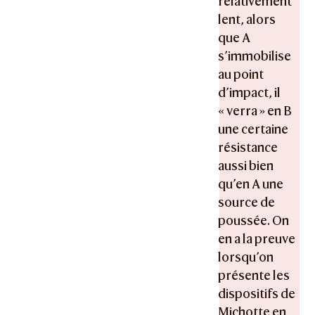
relativement
lent, alors
que A
s’immobilise
au point
d’impact, il
« verra » en B
une certaine
résistance
aussi bien
qu’en A une
source de
poussée. On
en a la preuve
lorsqu’on
présente les
dispositifs de
Michotte en