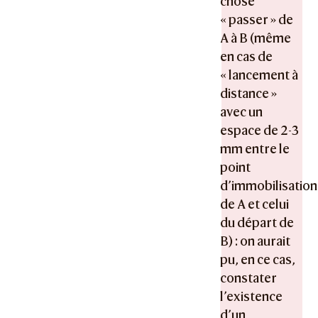
chose
« passer » de
A à B (même
en cas de
« lancement à
distance »
avec un
espace de 2-3
mm entre le
point
d’immobilisation
de A et celui
du départ de
B) : on aurait
pu, en ce cas,
constater
l’existence
d’un