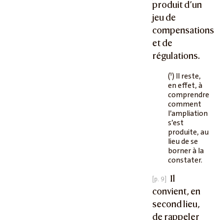
produit d’un
jeu de
compensations
et de
régulations.
1
(
) Il reste,
en effet, à
comprendre
comment
l’ampliation
s’est
produite, au
lieu de se
borner à la
constater.
Il
convient, en
second lieu,
de rappeler