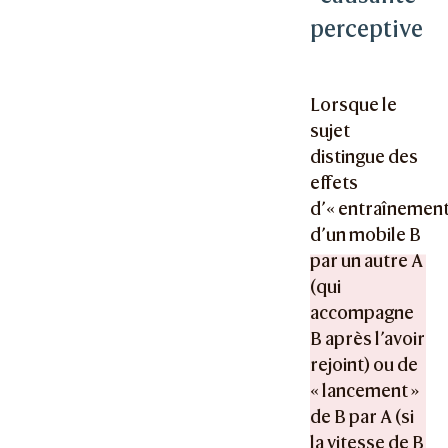
perceptive
Lorsque le
sujet
distingue des
effets
d’« entraînement
d’un mobile B
par un autre A
(qui
accompagne
B après l’avoir
rejoint) ou de
« lancement »
de B par A (si
la vitesse de B