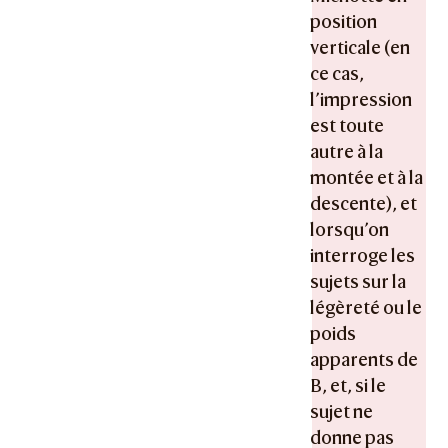
position
verticale (en
ce cas,
l’impression
est toute
autre à la
montée et à la
descente), et
lorsqu’on
interroge les
sujets sur la
légèreté ou le
poids
apparents de
B, et, si le
sujet ne
donne pas