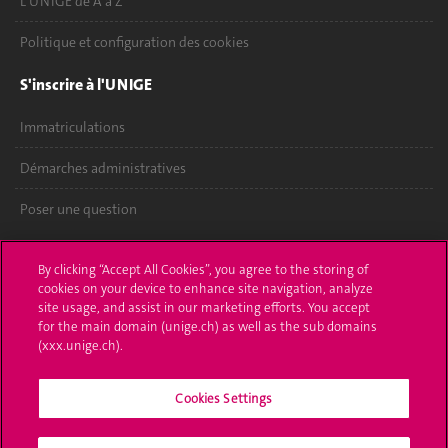
L'UNIGE de A à Z
Politique et configuration des cookies
S'inscrire à l'UNIGE
Immatriculations
Démarches administratives
Poser une question
L'UNIGE vous informe
By clicking “Accept All Cookies”, you agree to the storing of
cookies on your device to enhance site navigation, analyze
UNIGE Mobile
site usage, and assist in our marketing efforts. You accept
for the main domain (unige.ch) as well as the sub domains
Médias
(xxx.unige.ch).
Offres d'emploi
Cookies Settings
Bibliothèque