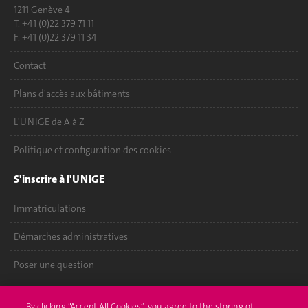
1211 Genève 4
T. +41 (0)22 379 71 11
F. +41 (0)22 379 11 34
Contact
Plans d'accès aux bâtiments
L'UNIGE de A à Z
Politique et configuration des cookies
S'inscrire à l'UNIGE
Immatriculations
Démarches administratives
Poser une question
L'UNIGE vous informe
By clicking “Accept All Cookies”, you agree to the storing of