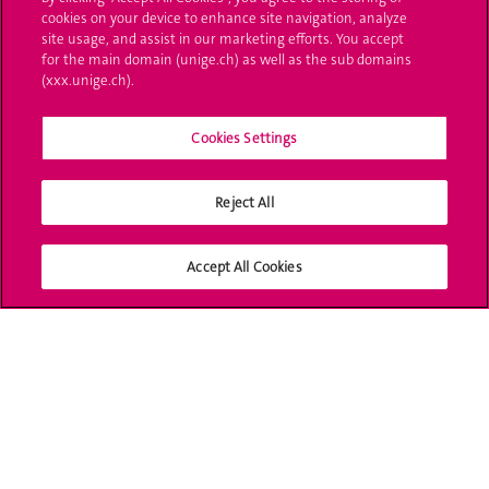
cookies on your device to enhance site navigation, analyze
UNIGE Mobile
site usage, and assist in our marketing efforts. You accept
for the main domain (unige.ch) as well as the sub domains
Médias
(xxx.unige.ch).
Offres d'emploi
Cookies Settings
Bibliothèque
Calendrier académique
Reject All
Médias sociaux UNIGE
Accept All Cookies
Accréditation