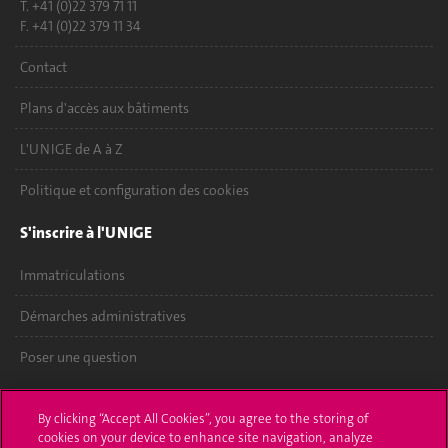
T. +41 (0)22 379 71 11
F. +41 (0)22 379 11 34
Contact
Plans d'accès aux bâtiments
L'UNIGE de A à Z
Politique et configuration des cookies
S'inscrire à l'UNIGE
Immatriculations
Démarches administratives
Poser une question
L'UNIGE vous informe
By clicking “Accept All Cookies”, you agree to the storing of
cookies on your device to enhance site navigation, analyze
UNIGE Mobile