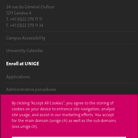
24 rue du Général-Dufour
1211 Genève 4
T. +41 (0)22 379 71 11
F. +41 (0)22 379 11 34
Campus Accessibility
University Calendar
Enroll at UNIGE
Applications
Administrative procedures
Ask a question
By clicking “Accept All Cookies”, you agree to the storing of
cookies on your device to enhance site navigation, analyze
Contact
site usage, and assist in our marketing efforts. You accept
for the main domain (unige.ch) as well as the sub domains
(xxx.unige.ch).
Media