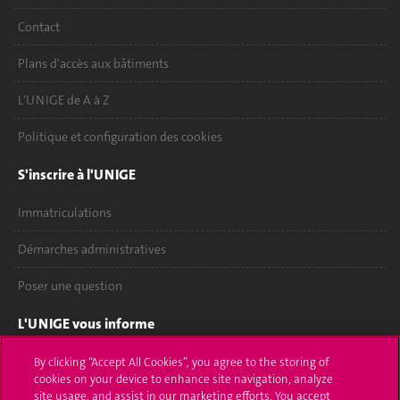
Contact
Plans d'accès aux bâtiments
L'UNIGE de A à Z
Politique et configuration des cookies
S'inscrire à l'UNIGE
Immatriculations
Démarches administratives
Poser une question
L'UNIGE vous informe
UNIGE Mobile
By clicking “Accept All Cookies”, you agree to the storing of
cookies on your device to enhance site navigation, analyze
site usage, and assist in our marketing efforts. You accept
Médias