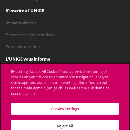
S'inscrire à l'UNIGE
Immatriculations
Démarches administratives
Poser une question
L'UNIGE vous informe
UNIGE Mobile
By clicking “Accept All Cookies”, you agree to the storing of
cookies on your device to enhance site navigation, analyze
site usage, and assist in our marketing efforts. You accept
Médias
for the main domain (unige.ch) as well as the sub domains
(xxx.unige.ch).
Offres d'emploi
Bibliothèque
Cookies Settings
Calendrier académique
Reject All