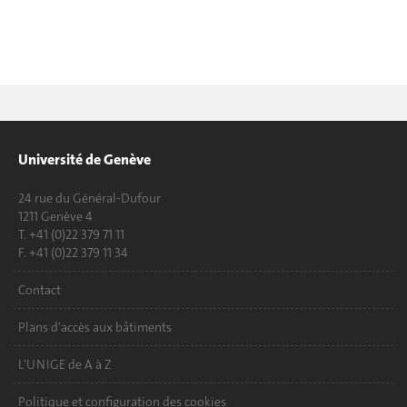
Université de Genève
24 rue du Général-Dufour
1211 Genève 4
T. +41 (0)22 379 71 11
F. +41 (0)22 379 11 34
Contact
Plans d'accès aux bâtiments
L'UNIGE de A à Z
Politique et configuration des cookies