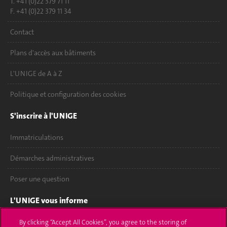
T. +41 (0)22 379 71 11
F. +41 (0)22 379 11 34
Contact
Plans d'accès aux bâtiments
L'UNIGE de A à Z
Politique et configuration des cookies
S'inscrire à l'UNIGE
Immatriculations
Démarches administratives
Poser une question
L'UNIGE vous informe
UNIGE Mobile
By clicking “Accept All Cookies”, you agree to the storing of