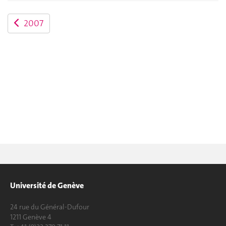
2007
Université de Genève
24 rue du Général-Dufour
1211 Genève 4