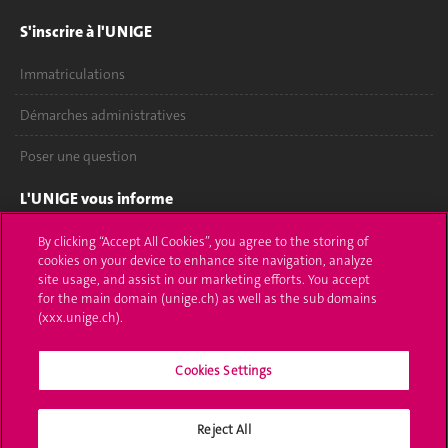
S'inscrire à l'UNIGE
Immatriculations
Démarches administratives
Poser une question
L'UNIGE vous informe
UNIGE Mobile
By clicking “Accept All Cookies”, you agree to the storing of
cookies on your device to enhance site navigation, analyze
site usage, and assist in our marketing efforts. You accept
Médias
for the main domain (unige.ch) as well as the sub domains
(xxx.unige.ch).
Offres d'emploi
Bibliothèque
Cookies Settings
Calendrier académique
Reject All
Médias sociaux UNIGE