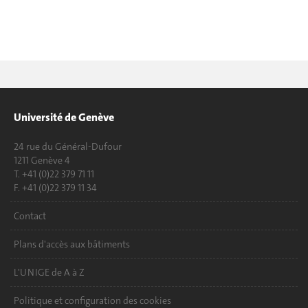
Université de Genève
24 rue du Général-Dufour
1211 Genève 4
T. +41 (0)22 379 71 11
F. +41 (0)22 379 11 34
Contact
Plans d'accès aux bâtiments
L'UNIGE de A à Z
Politique et configuration des cookies