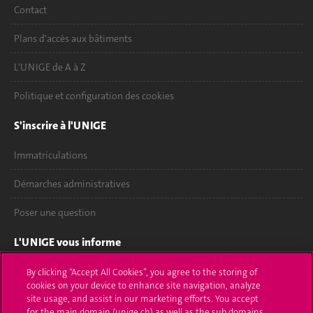
Contact
Plans d'accès aux bâtiments
L'UNIGE de A à Z
Politique et configuration des cookies
S'inscrire à l'UNIGE
Immatriculations
Démarches administratives
Poser une question
L'UNIGE vous informe
UNIGE Mobile
By clicking “Accept All Cookies”, you agree to the storing of
cookies on your device to enhance site navigation, analyze
site usage, and assist in our marketing efforts. You accept
Médias
for the main domain (unige.ch) as well as the sub domains