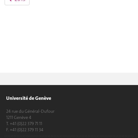
Université de Genève
24 rue du Général-Dufour
1211 Genève 4
T. +41 (0)22 379 71 11
F. +41 (0)22 379 11 34