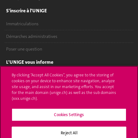
S'inscrire à l'UNIGE
Immatriculations
Démarches administratives
Poser une question
L'UNIGE vous informe
UNIGE Mobile
By clicking “Accept All Cookies”, you agree to the storing of
cookies on your device to enhance site navigation, analyze
site usage, and assist in our marketing efforts. You accept
Médias
for the main domain (unige.ch) as well as the sub domains
(xxx.unige.ch).
Offres d'emploi
Bibliothèque
Cookies Settings
Calendrier académique
Reject All