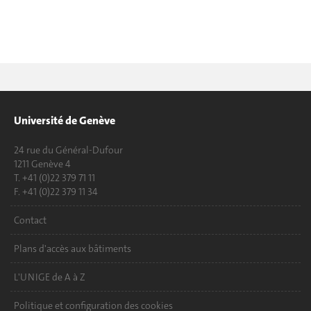
Université de Genève
24 rue du Général-Dufour
1211 Genève 4
T. +41 (0)22 379 71 11
F. +41 (0)22 379 11 34
Contact
Plans d'accès aux bâtiments
L'UNIGE de A à Z
Politique et configuration des cookies