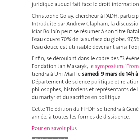
juridique auquel fait face le droit internatio
Christophe Golay, chercheur à l’ADH, particip
Introduite par Andrew Clapham, la discussion 
Icíar Bollaín peut se résumer à son titre Batai
l’eau couvre 70% de la surface du globe, 97,5%
l’eau douce est utilisable devenant ainsi l’ob
Enfin, se déroulant dans le cadre des "3 évén
Fondation Jan Masaryk, le
symposium "From S
tiendra à Uni Mail le
samedi 9 mars de 14h à
Département de science politique et relation
philosophes, historiens et représentants de l
du martyr et du sacrifice en politique.
Cette 11e édition du FIFDH se tiendra à Gen
année, à toutes les formes de dissidence.
Pour en savoir plus