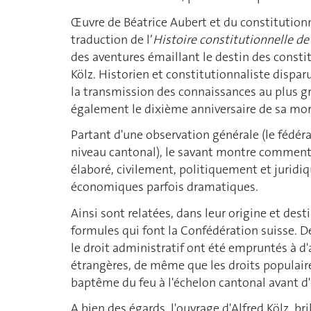
Œuvre de Béatrice Aubert et du constitutionn
traduction de l’
Histoire constitutionnelle d
des aventures émaillant le destin des constit
Kölz. Historien et constitutionnaliste dispar
la transmission des connaissances au plus
également le dixième anniversaire de sa mor
Partant d'une observation générale (le fédér
niveau cantonal), le savant montre comment, 
élaboré, civilement, politiquement et juridi
économiques parfois dramatiques.
Ainsi sont relatées, dans leur origine et dest
formules qui font la Confédération suisse. 
le droit administratif ont été empruntés à d'
étrangères, de même que les droits populaire
baptême du feu à l'échelon cantonal avant d'
A bien des égards, l'ouvrage d'Alfred Kölz, br