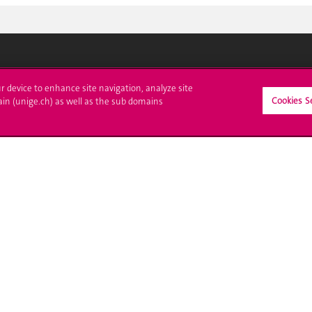
crire à l'UNIGE
L'UNIGE vous informe
ur device to enhance site navigation, analyze site
Cookies S
ain (unige.ch) as well as the sub domains
culations
UNIGE Mobile
es administratives
Médias
ne question
Offres d'emploi
Bibliothèque
Calendrier académique