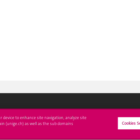
crire à l'UNIGE
L'UNIGE vous informe
ur device to enhance site navigation, analyze site
Cookies S
ain (unige.ch) as well as the sub domains
culations
UNIGE Mobile