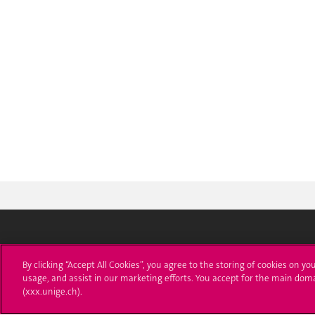
Université de Genève
S'ins
By clicking “Accept All Cookies”, you agree to the storing of cookies on yo
usage, and assist in our marketing efforts. You accept for the main dom
24 rue du Général-Dufour
Immatri
(xxx.unige.ch).
1211 Genève 4