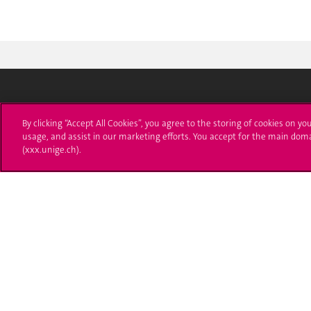
Université de Genève
S'ins
By clicking “Accept All Cookies”, you agree to the storing of cookies on yo
usage, and assist in our marketing efforts. You accept for the main dom
24 rue du Général-Dufour
Immatri
(xxx.unige.ch).
1211 Genève 4
T. +41 (0)22 379 71 11
Démarch
F. +41 (0)22 379 11 34
Poser u
Contact
Plans d'accès aux bâtiments
L'UNIGE de A à Z
Politique et configuration des cookies