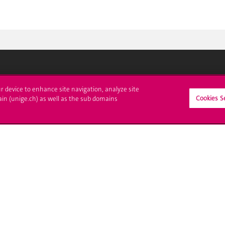
crire à l'UNIGE
L'UNIGE vous informe
ur device to enhance site navigation, analyze site
Cookies S
ain (unige.ch) as well as the sub domains
culations
UNIGE Mobile
es administratives
Médias
ne question
Offres d'emploi
Bibliothèque
Calendrier académique