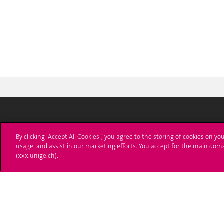
Université de Genève
S'ins
By clicking “Accept All Cookies”, you agree to the storing of cookies on yo
usage, and assist in our marketing efforts. You accept for the main dom
24 rue du Général-Dufour
Immatri
(xxx.unige.ch).
1211 Genève 4
T. +41 (0)22 379 71 11
Démarch
F. +41 (0)22 379 11 34
Poser u
Contact