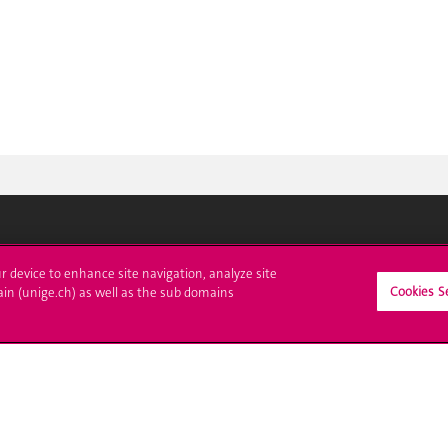
crire à l'UNIGE
L'UNIGE vous informe
ur device to enhance site navigation, analyze site
Cookies S
ain (unige.ch) as well as the sub domains
culations
UNIGE Mobile
es administratives
Médias
ne question
Offres d'emploi
Bibliothèque