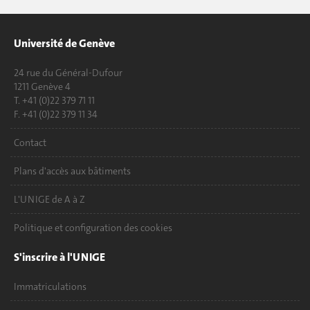
Université de Genève
24 rue du Général-Dufour
1211 Genève 4
T. +41 (0)22 379 71 11
F. +41 (0)22 379 11 34
Contact
Plans d'accès aux bâtiments
L'UNIGE de A à Z
Politique et configuration des cookies
S'inscrire à l'UNIGE
Immatriculations