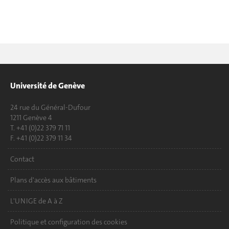
Université de Genève
24 rue du Général-Dufour
1211 Genève 4
T. +41 (0)22 379 71 11
F. +41 (0)22 379 11 34
Contact
Plans d'accès aux bâtiments
L'UNIGE de A à Z
Politique et configuration des cookies