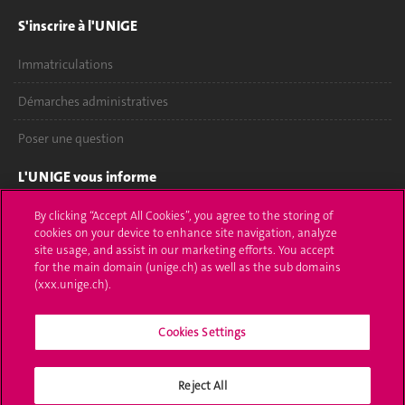
S'inscrire à l'UNIGE
Immatriculations
Démarches administratives
Poser une question
L'UNIGE vous informe
UNIGE Mobile
By clicking “Accept All Cookies”, you agree to the storing of
cookies on your device to enhance site navigation, analyze
site usage, and assist in our marketing efforts. You accept
Médias
for the main domain (unige.ch) as well as the sub domains
(xxx.unige.ch).
Offres d'emploi
Bibliothèque
Cookies Settings
Calendrier académique
Reject All
Médias sociaux UNIGE