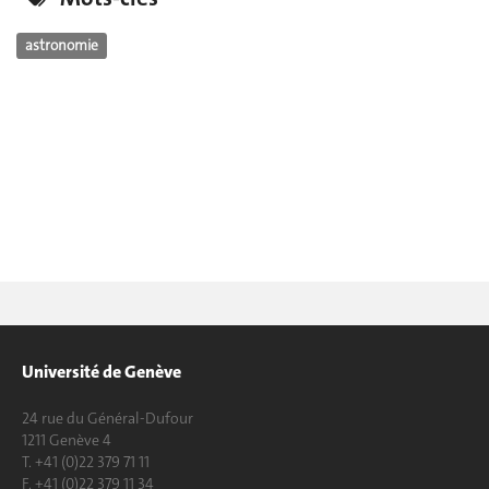
astronomie
Université de Genève
24 rue du Général-Dufour
1211 Genève 4
T. +41 (0)22 379 71 11
F. +41 (0)22 379 11 34