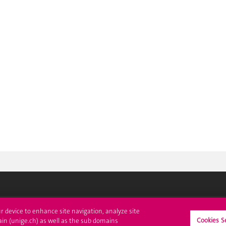
crire à l'UNIGE
L'UNIGE vous informe
ur device to enhance site navigation, analyze site
Cookies S
ain (unige.ch) as well as the sub domains