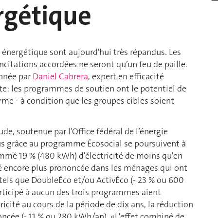
ergétique
 énergétique sont aujourd'hui très répandus. Les
 incitations accordées ne seront qu’un feu de paille.
onnée par
Daniel Cabrera
, expert en efficacité
nte: les programmes de soutien ont le potentiel de
me - à condition que les groupes cibles soient
de, soutenue par l’Office fédéral de l’énergie
nus grâce au programme Écosocial se poursuivent à
mmé 19 % (480 kWh) d'électricité de moins qu'en
é encore plus prononcée dans les ménages qui ont
els que DoubleÉco et/ou ActivÉco (- 23 % ou 600
rticipé à aucun des trois programmes aient
cité au cours de la période de dix ans, la réduction
ncée (- 11 % ou 280 kWh/an). «L'effet combiné de