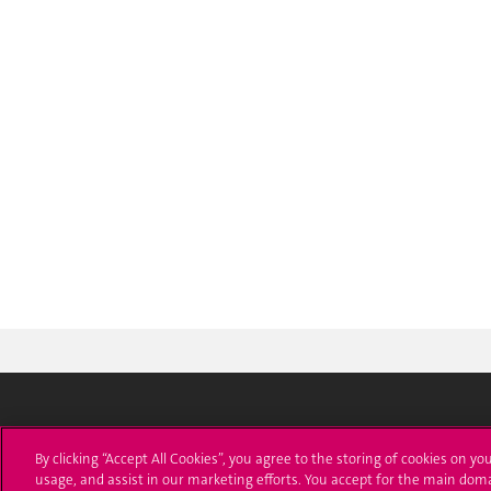
Université de Genève
S'ins
By clicking “Accept All Cookies”, you agree to the storing of cookies on yo
usage, and assist in our marketing efforts. You accept for the main dom