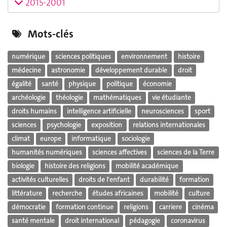
2015-2001
Mots-clés
numérique
sciences politiques
environnement
histoire
médecine
astronomie
développement durable
droit
égalité
santé
physique
politique
économie
archéologie
théologie
mathématiques
vie étudiante
droits humains
intelligence artificielle
neurosciences
sport
sciences
psychologie
exposition
relations internationales
climat
europe
informatique
sociologie
humanités numériques
sciences affectives
sciences de la Terre
biologie
histoire des religions
mobilité académique
activités culturelles
droits de l'enfant
durabilité
formation
littérature
recherche
études africaines
mobilité
culture
démocratie
formation continue
religions
carriere
cinéma
santé mentale
droit international
pédagogie
coronavirus