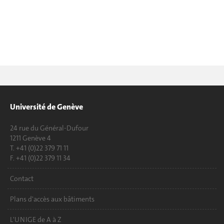
Université de Genève
24 rue du Général-Dufour
1211 Genève 4
T. +41 (0)22 379 71 11
F. +41 (0)22 379 11 34
Contact
Plans d'accès aux bâtiments
L'UNIGE de A à Z