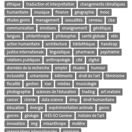
éthique
traduction et interprétation
changements climatiques
humanitaire
musique
finance
géographie
mooc
études genre
management
sexualités
cerveau
cisa
communication
émotions
enseignement
génétique
langues
philanthropie
philosophie
santé globale
vélo
action humanitaire
architecture
bibliothèque
handicap
justice internationale
linguistique
pharmacie
psychiatrie
relations publiques
anthropologie
cité
digital
données de la recherche
emploi
études
humour
inclusivité
urbanisme
bâtiments
droit de l'art
féminisme
fiscalité
gestion
iran
médias
musicologie
photographie
sciences de l'éducation
trading
art oratoire
cancer
chimie
data science
dmp
droit humanitaire
éducation
énergie
expérimentation animale
genre
genres
géologie
HES-SO Genève
histoire de l'art
innovation
ireg
misanthrope
molière
organisations internationales
plaidoirie