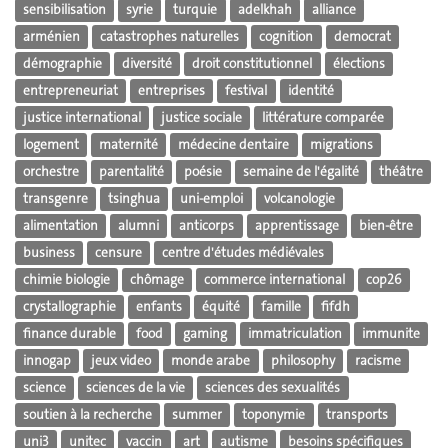
sensibilisation
syrie
turquie
adelkhah
alliance
arménien
catastrophes naturelles
cognition
democrat
démographie
diversité
droit constitutionnel
élections
entrepreneuriat
entreprises
festival
identité
justice international
justice sociale
littérature comparée
logement
maternité
médecine dentaire
migrations
orchestre
parentalité
poésie
semaine de l'égalité
théâtre
transgenre
tsinghua
uni-emploi
volcanologie
alimentation
alumni
anticorps
apprentissage
bien-être
business
censure
centre d'études médiévales
chimie biologie
chômage
commerce international
cop26
crystallographie
enfants
équité
famille
fifdh
finance durable
food
gaming
immatriculation
immunite
innogap
jeux video
monde arabe
philosophy
racisme
science
sciences de la vie
sciences des sexualités
soutien à la recherche
summer
toponymie
transports
uni3
unitec
vaccin
art
autisme
besoins spécifiques