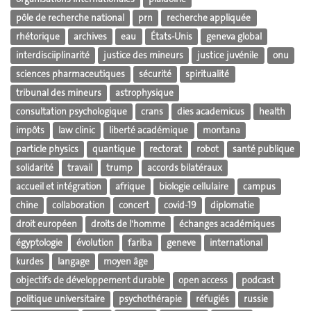
pôle de recherche national
prn
recherche appliquée
rhétorique
archives
eau
États-Unis
geneva global
interdisciiplinarité
justice des mineurs
justice juvénile
onu
sciences pharmaceutiques
sécurité
spiritualité
tribunal des mineurs
astrophysique
consultation psychologique
crans
dies academicus
health
impôts
law clinic
liberté académique
montana
particle physics
quantique
rectorat
robot
santé publique
solidarité
travail
trump
accords bilatéraux
accueil et intégration
afrique
biologie cellulaire
campus
chine
collaboration
concert
covid-19
diplomatie
droit européen
droits de l'homme
échanges académiques
égyptologie
évolution
fariba
geneve
international
kurdes
langage
moyen âge
objectifs de développement durable
open access
podcast
politique universitaire
psychothérapie
réfugiés
russie