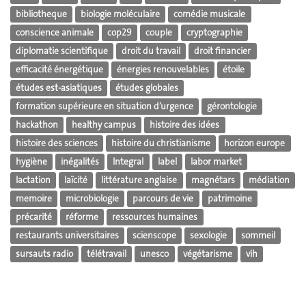
bibliotheque
biologie moléculaire
comédie musicale
conscience animale
cop29
couple
cryptographie
diplomatie scientifique
droit du travail
droit financier
efficacité énergétique
énergies renouvelables
étoile
études est-asiatiques
études globales
formation supérieure en situation d’urgence
gérontologie
hackathon
healthy campus
histoire des idées
histoire des sciences
histoire du christianisme
horizon europe
hygiène
inégalités
Integral
label
labor market
lactation
laïcité
littérature anglaise
magnétars
médiation
memoire
microbiologie
parcours de vie
patrimoine
précarité
réforme
ressources humaines
restaurants universitaires
scienscope
sexologie
sommeil
sursauts radio
télétravail
unesco
végétarisme
vih