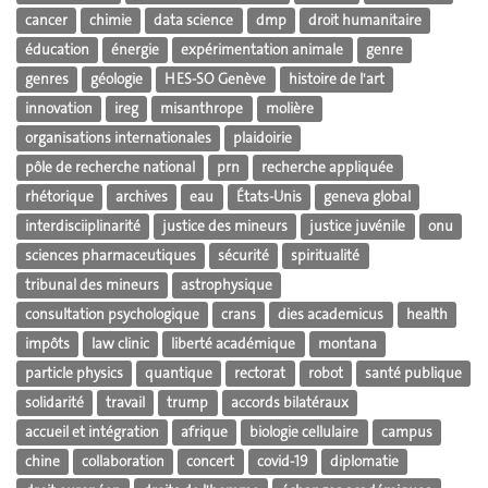
cancer
chimie
data science
dmp
droit humanitaire
éducation
énergie
expérimentation animale
genre
genres
géologie
HES-SO Genève
histoire de l'art
innovation
ireg
misanthrope
molière
organisations internationales
plaidoirie
pôle de recherche national
prn
recherche appliquée
rhétorique
archives
eau
États-Unis
geneva global
interdisciiplinarité
justice des mineurs
justice juvénile
onu
sciences pharmaceutiques
sécurité
spiritualité
tribunal des mineurs
astrophysique
consultation psychologique
crans
dies academicus
health
impôts
law clinic
liberté académique
montana
particle physics
quantique
rectorat
robot
santé publique
solidarité
travail
trump
accords bilatéraux
accueil et intégration
afrique
biologie cellulaire
campus
chine
collaboration
concert
covid-19
diplomatie