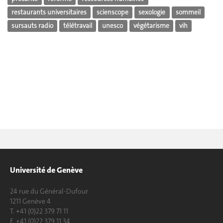
restaurants universitaires
scienscope
sexologie
sommeil
sursauts radio
télétravail
unesco
végétarisme
vih
Université de Genève
24 rue du Général-Dufour
1211 Genève 4
T. +41 (0)22 379 71 11
F. +41 (0)22 379 11 34