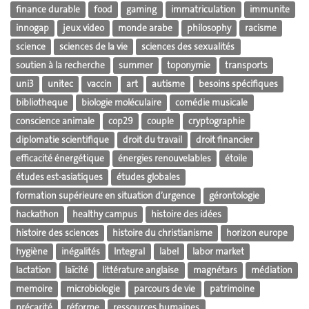
finance durable
food
gaming
immatriculation
immunite
innogap
jeux video
monde arabe
philosophy
racisme
science
sciences de la vie
sciences des sexualités
soutien à la recherche
summer
toponymie
transports
uni3
unitec
vaccin
art
autisme
besoins spécifiques
bibliotheque
biologie moléculaire
comédie musicale
conscience animale
cop29
couple
cryptographie
diplomatie scientifique
droit du travail
droit financier
efficacité énergétique
énergies renouvelables
étoile
études est-asiatiques
études globales
formation supérieure en situation d’urgence
gérontologie
hackathon
healthy campus
histoire des idées
histoire des sciences
histoire du christianisme
horizon europe
hygiène
inégalités
Integral
label
labor market
lactation
laïcité
littérature anglaise
magnétars
médiation
memoire
microbiologie
parcours de vie
patrimoine
précarité
réforme
ressources humaines