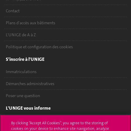
Contact
Plans d'accès aux bâtiments
L'UNIGE de A à Z
Politique et configuration des cookies
S'inscrire à l'UNIGE
Immatriculations
Démarches administratives
Poser une question
L'UNIGE vous informe
UNIGE Mobile
By clicking “Accept All Cookies”, you agree to the storing of
cookies on your device to enhance site navigation, analyze