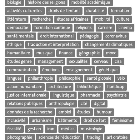
biologie
histoire des religions
mobilité académique
activités culturelles
droits de l'enfant
durabilité
formation
littérature
recherche
études africaines
mobilité
culture
démocratie
formation continue
religions
carriere
cinéma
santé mentale
droit international
pédagogie
coronavirus
éthique
traduction et interprétation
changements climatiques
humanitaire
musique
finance
géographie
mooc
études genre
management
sexualités
cerveau
cisa
communication
émotions
enseignement
génétique
langues
philanthropie
philosophie
santé globale
vélo
action humanitaire
architecture
bibliothèque
handicap
justice internationale
linguistique
pharmacie
psychiatrie
relations publiques
anthropologie
cité
digital
données de la recherche
emploi
études
humour
inclusivité
urbanisme
bâtiments
droit de l'art
féminisme
fiscalité
gestion
iran
médias
musicologie
photographie
sciences de l'éducation
trading
art oratoire