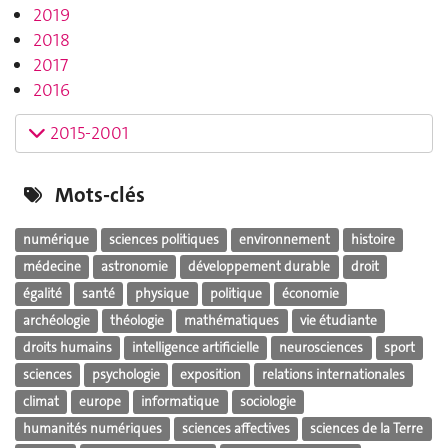
2019
2018
2017
2016
2015-2001
Mots-clés
numérique
sciences politiques
environnement
histoire
médecine
astronomie
développement durable
droit
égalité
santé
physique
politique
économie
archéologie
théologie
mathématiques
vie étudiante
droits humains
intelligence artificielle
neurosciences
sport
sciences
psychologie
exposition
relations internationales
climat
europe
informatique
sociologie
humanités numériques
sciences affectives
sciences de la Terre