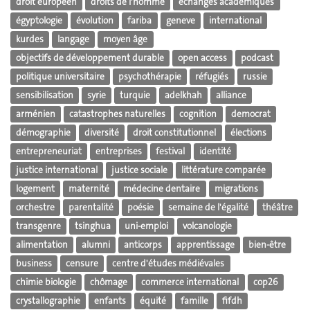
droit européen
droits de l'homme
échanges académiques
égyptologie
évolution
fariba
geneve
international
kurdes
langage
moyen âge
objectifs de développement durable
open access
podcast
politique universitaire
psychothérapie
réfugiés
russie
sensibilisation
syrie
turquie
adelkhah
alliance
arménien
catastrophes naturelles
cognition
democrat
démographie
diversité
droit constitutionnel
élections
entrepreneuriat
entreprises
festival
identité
justice international
justice sociale
littérature comparée
logement
maternité
médecine dentaire
migrations
orchestre
parentalité
poésie
semaine de l'égalité
théâtre
transgenre
tsinghua
uni-emploi
volcanologie
alimentation
alumni
anticorps
apprentissage
bien-être
business
censure
centre d'études médiévales
chimie biologie
chômage
commerce international
cop26
crystallographie
enfants
équité
famille
fifdh