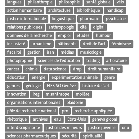
langues
philanthropie
philosophie
santé globale
vélo
action humanitaire
architecture
bibliothèque
handicap
justice internationale
linguistique
pharmacie
psychiatrie
relations publiques
anthropologie
cité
digital
données de la recherche
emploi
études
humour
inclusivité
urbanisme
bâtiments
droit de l'art
féminisme
fiscalité
gestion
iran
médias
musicologie
photographie
sciences de l'éducation
trading
art oratoire
cancer
chimie
data science
dmp
droit humanitaire
éducation
énergie
expérimentation animale
genre
genres
géologie
HES-SO Genève
histoire de l'art
innovation
ireg
misanthrope
molière
organisations internationales
plaidoirie
pôle de recherche national
prn
recherche appliquée
rhétorique
archives
eau
États-Unis
geneva global
interdisciiplinarité
justice des mineurs
justice juvénile
onu
sciences pharmaceutiques
sécurité
spiritualité