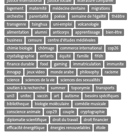
justice international
justice sociale
littérature comparée
logement
maternité
médecine dentaire
migrations
orchestre
parentalité
poésie
semaine de l'égalité
théâtre
transgenre
tsinghua
uni-emploi
volcanologie
alimentation
alumni
anticorps
apprentissage
bien-être
business
censure
centre d'études médiévales
chimie biologie
chômage
commerce international
cop26
crystallographie
enfants
équité
famille
fifdh
finance durable
food
gaming
immatriculation
immunite
innogap
jeux video
monde arabe
philosophy
racisme
science
sciences de la vie
sciences des sexualités
soutien à la recherche
summer
toponymie
transports
uni3
unitec
vaccin
art
autisme
besoins spécifiques
bibliotheque
biologie moléculaire
comédie musicale
conscience animale
cop29
couple
cryptographie
diplomatie scientifique
droit du travail
droit financier
efficacité énergétique
énergies renouvelables
étoile