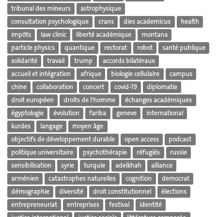
tribunal des mineurs
astrophysique
consultation psychologique
crans
dies academicus
health
impôts
law clinic
liberté académique
montana
particle physics
quantique
rectorat
robot
santé publique
solidarité
travail
trump
accords bilatéraux
accueil et intégration
afrique
biologie cellulaire
campus
chine
collaboration
concert
covid-19
diplomatie
droit européen
droits de l'homme
échanges académiques
égyptologie
évolution
fariba
geneve
international
kurdes
langage
moyen âge
objectifs de développement durable
open access
podcast
politique universitaire
psychothérapie
réfugiés
russie
sensibilisation
syrie
turquie
adelkhah
alliance
arménien
catastrophes naturelles
cognition
democrat
démographie
diversité
droit constitutionnel
élections
entrepreneuriat
entreprises
festival
identité