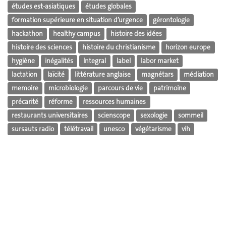
études est-asiatiques
études globales
formation supérieure en situation d’urgence
gérontologie
hackathon
healthy campus
histoire des idées
histoire des sciences
histoire du christianisme
horizon europe
hygiène
inégalités
Integral
label
labor market
lactation
laïcité
littérature anglaise
magnétars
médiation
memoire
microbiologie
parcours de vie
patrimoine
précarité
réforme
ressources humaines
restaurants universitaires
scienscope
sexologie
sommeil
sursauts radio
télétravail
unesco
végétarisme
vih