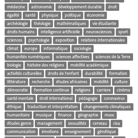
médecine
astronomie
développement durable
droit
égalité
santé
physique
politique
économie
archéologie
théologie
mathématiques
vie étudiante
droits humains
intelligence artificielle
neurosciences
sport
sciences
psychologie
exposition
relations internationales
climat
europe
informatique
sociologie
humanités numériques
sciences affectives
sciences de la Terre
biologie
histoire des religions
mobilité académique
activités culturelles
droits de l'enfant
durabilité
formation
littérature
recherche
études africaines
mobilité
culture
démocratie
formation continue
religions
carriere
cinéma
santé mentale
droit international
pédagogie
coronavirus
éthique
traduction et interprétation
changements climatiques
humanitaire
musique
finance
géographie
mooc
études genre
management
sexualités
cerveau
cisa
communication
émotions
enseignement
génétique