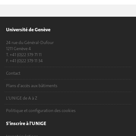
Université de Genève
24 rue du Général-Dufour
1211 Genève 4
T. +41 (0)22 379 71 11
F. +41 (0)22 379 11 34
Contact
Plans d'accès aux bâtiments
L'UNIGE de A à Z
Politique et configuration des cookies
S'inscrire à l'UNIGE