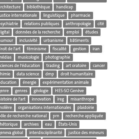
architecture
bibliothèque
handicap
ustice internationale
linguistique
pharmacie
sychiatrie
relations publiques
anthropologie
cité
igital
données de la recherche
emploi
études
humour
inclusivité
urbanisme
bâtiments
roit de l'art
féminisme
fiscalité
gestion
iran
médias
musicologie
photographie
ciences de l'éducation
trading
art oratoire
cancer
chimie
data science
dmp
droit humanitaire
éducation
énergie
expérimentation animale
genre
genres
géologie
HES-SO Genève
istoire de l'art
innovation
ireg
misanthrope
molière
organisations internationales
plaidoirie
pôle de recherche national
prn
recherche appliquée
rhétorique
archives
eau
États-Unis
geneva global
interdisciiplinarité
justice des mineurs