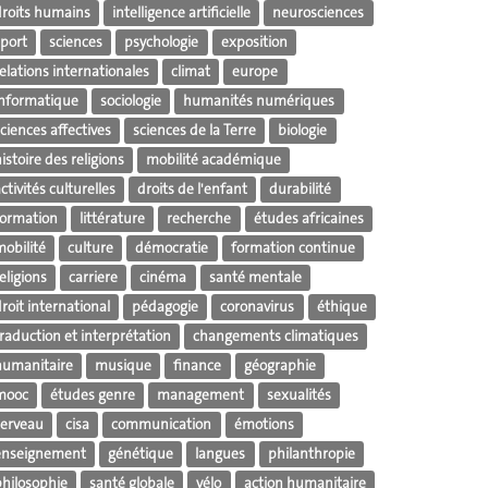
droits humains
intelligence artificielle
neurosciences
sport
sciences
psychologie
exposition
elations internationales
climat
europe
informatique
sociologie
humanités numériques
ciences affectives
sciences de la Terre
biologie
istoire des religions
mobilité académique
ctivités culturelles
droits de l'enfant
durabilité
formation
littérature
recherche
études africaines
mobilité
culture
démocratie
formation continue
eligions
carriere
cinéma
santé mentale
roit international
pédagogie
coronavirus
éthique
raduction et interprétation
changements climatiques
humanitaire
musique
finance
géographie
mooc
études genre
management
sexualités
cerveau
cisa
communication
émotions
enseignement
génétique
langues
philanthropie
philosophie
santé globale
vélo
action humanitaire