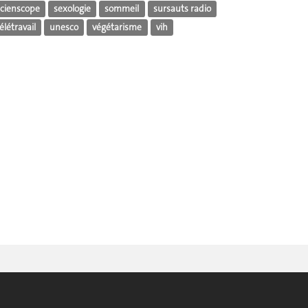
scienscope
sexologie
sommeil
sursauts radio
élétravail
unesco
végétarisme
vih