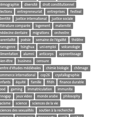
démographie
diversité
droit constitutionnel
lections
entrepreneuriat
entreprises
festival
dentité
justice international
justice sociale
littérature comparée
logement
maternité
médecine dentaire
migrations
orchestre
parentalité
poésie
semaine de l'égalité
théâtre
transgenre
tsinghua
uni-emploi
volcanologie
alimentation
alumni
anticorps
apprentissage
bien-être
business
censure
centre d'études médiévales
chimie biologie
chômage
commerce international
cop26
crystallographie
enfants
équité
famille
fifdh
finance durable
food
gaming
immatriculation
immunite
innogap
jeux video
monde arabe
philosophy
racisme
science
sciences de la vie
ciences des sexualités
soutien à la recherche