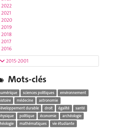
2022
2021
2020
2019
2018
2017
2016
2015-2001
Mots-clés
numérique
sciences politiques
environnement
istoire
médecine
astronomie
développement durable
droit
égalité
santé
physique
politique
économie
archéologie
théologie
mathématiques
vie étudiante