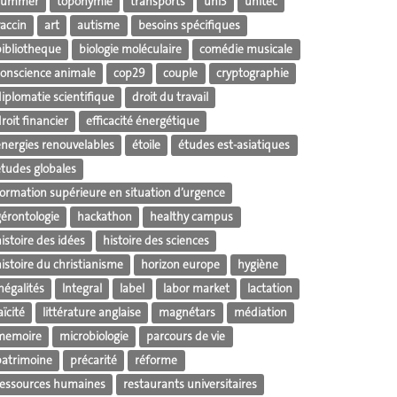
summer
toponymie
transports
uni3
unitec
vaccin
art
autisme
besoins spécifiques
bibliotheque
biologie moléculaire
comédie musicale
conscience animale
cop29
couple
cryptographie
iplomatie scientifique
droit du travail
roit financier
efficacité énergétique
énergies renouvelables
étoile
études est-asiatiques
études globales
formation supérieure en situation d’urgence
gérontologie
hackathon
healthy campus
istoire des idées
histoire des sciences
istoire du christianisme
horizon europe
hygiène
négalités
Integral
label
labor market
lactation
aïcité
littérature anglaise
magnétars
médiation
memoire
microbiologie
parcours de vie
patrimoine
précarité
réforme
ressources humaines
restaurants universitaires