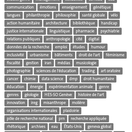
communication
émotions
enseignement
génétique
langues
philanthropie
philosophie
santé globale
vélo
action humanitaire
architecture
bibliothèque
handicap
justice internationale
linguistique
pharmacie
psychiatrie
relations publiques
anthropologie
cité
digital
données de la recherche
emploi
études
humour
inclusivité
urbanisme
bâtiments
droit de l'art
féminisme
fiscalité
gestion
iran
médias
musicologie
photographie
sciences de l'éducation
trading
art oratoire
cancer
chimie
data science
dmp
droit humanitaire
éducation
énergie
expérimentation animale
genre
genres
géologie
HES-SO Genève
histoire de l'art
innovation
ireg
misanthrope
molière
organisations internationales
plaidoirie
pôle de recherche national
prn
recherche appliquée
rhétorique
archives
eau
États-Unis
geneva global