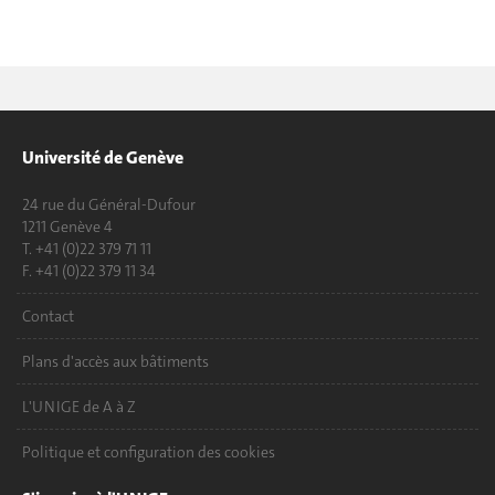
Université de Genève
24 rue du Général-Dufour
1211 Genève 4
T. +41 (0)22 379 71 11
F. +41 (0)22 379 11 34
Contact
Plans d'accès aux bâtiments
L'UNIGE de A à Z
Politique et configuration des cookies