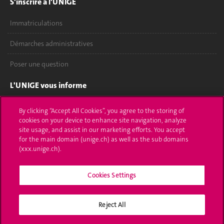
S'inscrire à l'UNIGE
Immatriculations
Démarches administratives
Poser une question
L'UNIGE vous informe
UNIGE Mobile
By clicking “Accept All Cookies”, you agree to the storing of
cookies on your device to enhance site navigation, analyze
Médias
site usage, and assist in our marketing efforts. You accept
for the main domain (unige.ch) as well as the sub domains
Offres d'emploi
(xxx.unige.ch).
Bibliothèque
Cookies Settings
Calendrier académique
Reject All
Médias sociaux UNIGE