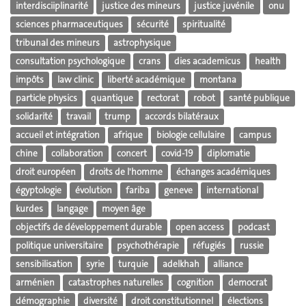
interdisciiplinarité
justice des mineurs
justice juvénile
onu
sciences pharmaceutiques
sécurité
spiritualité
tribunal des mineurs
astrophysique
consultation psychologique
crans
dies academicus
health
impôts
law clinic
liberté académique
montana
particle physics
quantique
rectorat
robot
santé publique
solidarité
travail
trump
accords bilatéraux
accueil et intégration
afrique
biologie cellulaire
campus
chine
collaboration
concert
covid-19
diplomatie
droit européen
droits de l'homme
échanges académiques
égyptologie
évolution
fariba
geneve
international
kurdes
langage
moyen âge
objectifs de développement durable
open access
podcast
politique universitaire
psychothérapie
réfugiés
russie
sensibilisation
syrie
turquie
adelkhah
alliance
arménien
catastrophes naturelles
cognition
democrat
démographie
diversité
droit constitutionnel
élections