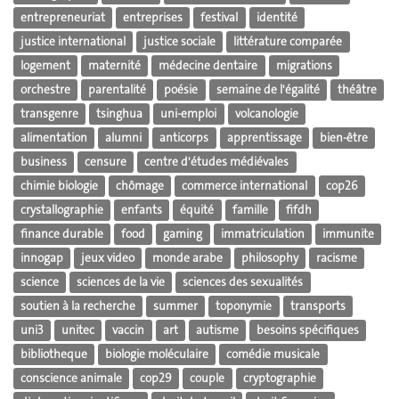
entrepreneuriat
entreprises
festival
identité
justice international
justice sociale
littérature comparée
logement
maternité
médecine dentaire
migrations
orchestre
parentalité
poésie
semaine de l'égalité
théâtre
transgenre
tsinghua
uni-emploi
volcanologie
alimentation
alumni
anticorps
apprentissage
bien-être
business
censure
centre d'études médiévales
chimie biologie
chômage
commerce international
cop26
crystallographie
enfants
équité
famille
fifdh
finance durable
food
gaming
immatriculation
immunite
innogap
jeux video
monde arabe
philosophy
racisme
science
sciences de la vie
sciences des sexualités
soutien à la recherche
summer
toponymie
transports
uni3
unitec
vaccin
art
autisme
besoins spécifiques
bibliotheque
biologie moléculaire
comédie musicale
conscience animale
cop29
couple
cryptographie