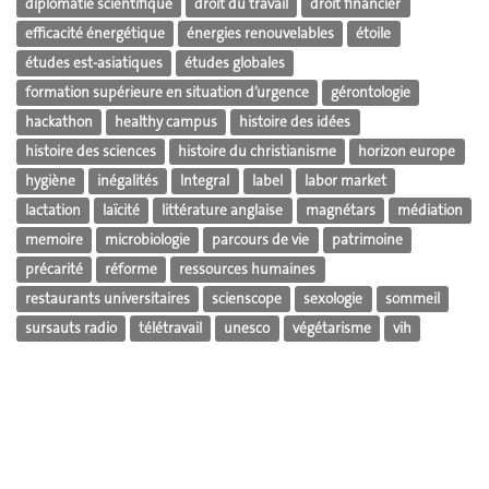
diplomatie scientifique
droit du travail
droit financier
efficacité énergétique
énergies renouvelables
étoile
études est-asiatiques
études globales
formation supérieure en situation d’urgence
gérontologie
hackathon
healthy campus
histoire des idées
histoire des sciences
histoire du christianisme
horizon europe
hygiène
inégalités
Integral
label
labor market
lactation
laïcité
littérature anglaise
magnétars
médiation
memoire
microbiologie
parcours de vie
patrimoine
précarité
réforme
ressources humaines
restaurants universitaires
scienscope
sexologie
sommeil
sursauts radio
télétravail
unesco
végétarisme
vih