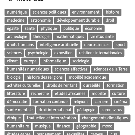
numérique
sciences politiques
environnement
histoire
médecine
astronomie
développement durable
droit
égalité
santé
physique
politique
économie
archéologie
théologie
mathématiques
vie étudiante
droits humains
intelligence artificielle
neurosciences
sport
sciences
psychologie
exposition
relations internationales
climat
europe
informatique
sociologie
humanités numériques
sciences affectives
sciences de la Terre
biologie
histoire des religions
mobilité académique
activités culturelles
droits de l'enfant
durabilité
formation
littérature
recherche
études africaines
mobilité
culture
démocratie
formation continue
religions
carriere
cinéma
santé mentale
droit international
pédagogie
coronavirus
éthique
traduction et interprétation
changements climatiques
humanitaire
musique
finance
géographie
mooc
études genre
management
sexualités
cerveau
cisa