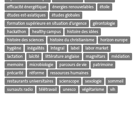
efficacité énergétique
énergies renouvelables
étoile
études est-asiatiques
études globales
formation supérieure en situation d’urgence
gérontologie
hackathon
healthy campus
histoire des idées
histoire des sciences
histoire du christianisme
horizon europe
hygiène
inégalités
Integral
label
labor market
lactation
laïcité
littérature anglaise
magnétars
médiation
memoire
microbiologie
parcours de vie
patrimoine
précarité
réforme
ressources humaines
restaurants universitaires
scienscope
sexologie
sommeil
sursauts radio
télétravail
unesco
végétarisme
vih