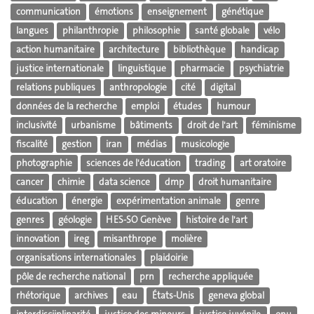
communication
émotions
enseignement
génétique
langues
philanthropie
philosophie
santé globale
vélo
action humanitaire
architecture
bibliothèque
handicap
justice internationale
linguistique
pharmacie
psychiatrie
relations publiques
anthropologie
cité
digital
données de la recherche
emploi
études
humour
inclusivité
urbanisme
bâtiments
droit de l'art
féminisme
fiscalité
gestion
iran
médias
musicologie
photographie
sciences de l'éducation
trading
art oratoire
cancer
chimie
data science
dmp
droit humanitaire
éducation
énergie
expérimentation animale
genre
genres
géologie
HES-SO Genève
histoire de l'art
innovation
ireg
misanthrope
molière
organisations internationales
plaidoirie
pôle de recherche national
prn
recherche appliquée
rhétorique
archives
eau
États-Unis
geneva global