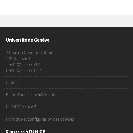
Université de Genève
24 rue du Général-Dufour
1211 Genève 4
T. +41 (0)22 379 71 11
F. +41 (0)22 379 11 34
Contact
Plans d'accès aux bâtiments
L'UNIGE de A à Z
Politique et configuration des cookies
S'inscrire à l'UNIGE