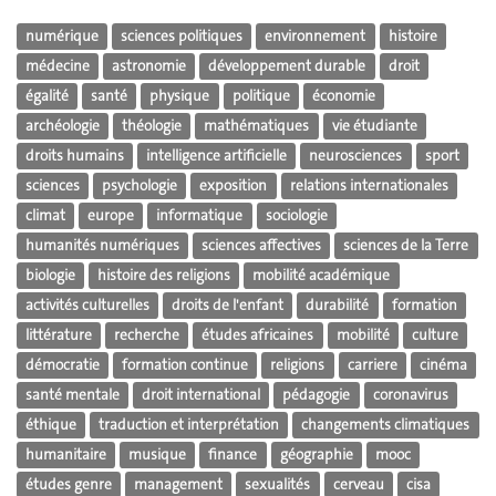
numérique
sciences politiques
environnement
histoire
médecine
astronomie
développement durable
droit
égalité
santé
physique
politique
économie
archéologie
théologie
mathématiques
vie étudiante
droits humains
intelligence artificielle
neurosciences
sport
sciences
psychologie
exposition
relations internationales
climat
europe
informatique
sociologie
humanités numériques
sciences affectives
sciences de la Terre
biologie
histoire des religions
mobilité académique
activités culturelles
droits de l'enfant
durabilité
formation
littérature
recherche
études africaines
mobilité
culture
démocratie
formation continue
religions
carriere
cinéma
santé mentale
droit international
pédagogie
coronavirus
éthique
traduction et interprétation
changements climatiques
humanitaire
musique
finance
géographie
mooc
études genre
management
sexualités
cerveau
cisa