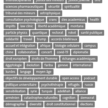
interdisciiplinarité
justice des mineurs
justice juvénile
onu
sciences pharmaceutiques
sécurité
spiritualité
tribunal des mineurs
astrophysique
consultation psychologique
crans
dies academicus
health
impôts
law clinic
liberté académique
montana
particle physics
quantique
rectorat
robot
santé publique
solidarité
travail
trump
accords bilatéraux
accueil et intégration
afrique
biologie cellulaire
campus
chine
collaboration
concert
covid-19
diplomatie
droit européen
droits de l'homme
échanges académiques
égyptologie
évolution
fariba
geneve
international
kurdes
langage
moyen âge
objectifs de développement durable
open access
podcast
politique universitaire
psychothérapie
réfugiés
russie
sensibilisation
syrie
turquie
adelkhah
alliance
arménien
catastrophes naturelles
cognition
democrat
démographie
diversité
droit constitutionnel
élections