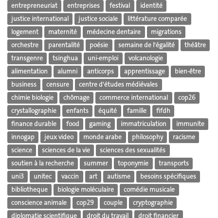
entrepreneuriat
entreprises
festival
identité
justice international
justice sociale
littérature comparée
logement
maternité
médecine dentaire
migrations
orchestre
parentalité
poésie
semaine de l'égalité
théâtre
transgenre
tsinghua
uni-emploi
volcanologie
alimentation
alumni
anticorps
apprentissage
bien-être
business
censure
centre d'études médiévales
chimie biologie
chômage
commerce international
cop26
crystallographie
enfants
équité
famille
fifdh
finance durable
food
gaming
immatriculation
immunite
innogap
jeux video
monde arabe
philosophy
racisme
science
sciences de la vie
sciences des sexualités
soutien à la recherche
summer
toponymie
transports
uni3
unitec
vaccin
art
autisme
besoins spécifiques
bibliotheque
biologie moléculaire
comédie musicale
conscience animale
cop29
couple
cryptographie
diplomatie scientifique
droit du travail
droit financier