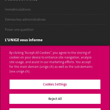
Immatriculations
Démarches administratives
Poser une question
L'UNIGE vous informe
UNIGE Mobile
By clicking “Accept All Cookies”, you agree to the storing of
cookies on your device to enhance site navigation, analyze
Médias
site usage, and assist in our marketing efforts. You accept
for the main domain (unige.ch) as well as the sub domains
Offres d'emploi
(xxx.unige.ch).
Bibliothèque
Cookies Settings
Calendrier académique
Reject All
Médias sociaux UNIGE