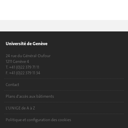
Université de Genève
24 rue du Général-Dufour
1211 Genève 4
T. +41 (0)22 379 71 11
F. +41 (0)22 379 11 34
Contact
Plans d'accès aux bâtiments
L'UNIGE de A à Z
Politique et configuration des cookies