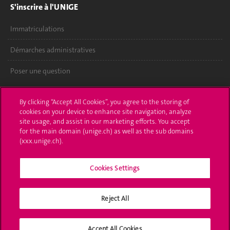
S'inscrire à l'UNIGE
Immatriculations
Démarches administratives
Poser une question
L'UNIGE vous informe
By clicking “Accept All Cookies”, you agree to the storing of
cookies on your device to enhance site navigation, analyze
UNIGE Mobile
site usage, and assist in our marketing efforts. You accept
for the main domain (unige.ch) as well as the sub domains
Médias
(xxx.unige.ch).
Offres d'emploi
Cookies Settings
Bibliothèque
Calendrier académique
Reject All
Médias sociaux UNIGE
Accept All Cookies